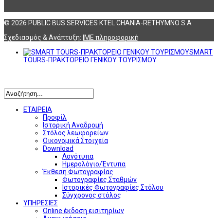
© 2026 PUBLIC BUS SERVICES KTEL CHANIA-RETHYMNO S.A
Σχεδιασμός & Ανάπτυξη:
ΙΜΕ πληροφορική
SMART
TOURS-ΠΡΑΚΤΟΡΕΙΟ ΓΕΝΙΚΟΥ ΤΟΥΡΙΣΜΟΥ
Αναζήτηση
ΕΤΑΙΡΕΙΑ
Προφίλ
Ιστορική Αναδρομή
Στόλος λεωφορείων
Οικονομικά Στοιχεία
Download
Λογότυπα
Ημερολόγιο/Έντυπα
Έκθεση Φωτογραφίας
Φωτογραφίες Σταθμών
Ιστορικές Φωτογραφίες Στόλου
Σύγχρονος στόλος
ΥΠΗΡΕΣΙΕΣ
Online έκδοση εισιτηρίων