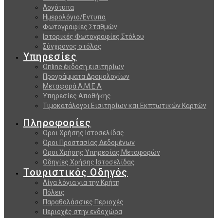
Λογότυπα
Ημερολόγιο/Εντυπα
Φωτογραφίες Σταθμών
Ιστορικές Φωτογραφίες Στόλου
Σύγχρονος στόλος
Υπηρεσίες
Online έκδοση εισιτηρίων
Προγράμματα Δρομολογίων
Μεταφορά Α.Μ.Ε.Α
Υπηρεσίες Αποθήκης
Τιμοκατάλογοι Εισιτηρίων και Εκπτωτικών Καρτών
Πληροφορίες
Όροι Χρήσης Ιστοσελίδας
Όροι Προστασίας Δεδομένων
Όροι Χρήσης Υπηρεσίας Μεταφορών
Οδηγίες Χρήσης Ιστοσελίδας
Τουριστικός Οδηγός
Λίγα λόγια για την Κρήτη
Πόλεις
Παραθαλάσσιες Περιοχές
Περιοχές στην ενδοχώρα