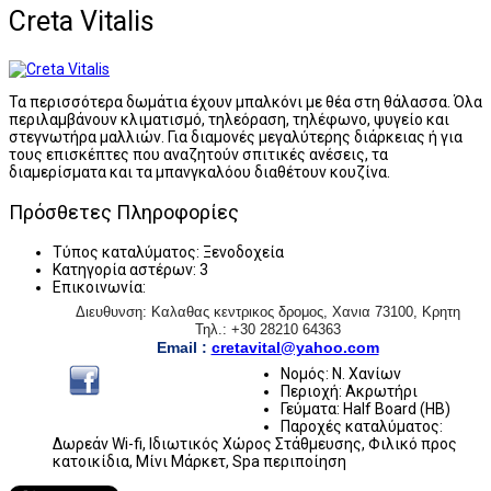
Creta Vitalis
Τα περισσότερα δωμάτια έχουν μπαλκόνι με θέα στη θάλασσα. Όλα
περιλαμβάνουν κλιματισμό, τηλεόραση, τηλέφωνο, ψυγείο και
στεγνωτήρα μαλλιών. Για διαμονές μεγαλύτερης διάρκειας ή για
τους επισκέπτες που αναζητούν σπιτικές ανέσεις, τα
διαμερίσματα και τα μπανγκαλόου διαθέτουν κουζίνα.
Πρόσθετες Πληροφορίες
Τύπος καταλύματος:
Ξενοδοχεία
Κατηγορία αστέρων:
3
Επικοινωνία:
Διευθυνση: Καλαθας κεντρικος δρομος, Χανια 73100, Κρητη
Τηλ.: +30 28210 64363
Email :
cretavital@yahoo.com
Νομός:
Ν. Χανίων
Περιοχή:
Ακρωτήρι
Γεύματα:
Half Board (HB)
Παροχές καταλύματος:
Δωρεάν Wi-fi, Ιδιωτικός Χώρος Στάθμευσης, Φιλικό προς
κατοικίδια, Μίνι Μάρκετ, Spa περιποίηση