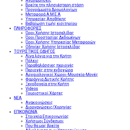
Αναχωρήσεις
Βρείτε την πλησιέστερη στάση
Προγράμματα Δρομολογίων
Μεταφορά Α.Μ.Ε.Α
Υπηρεσίες Αποθήκης
Βεβαίωση τιμής εισιτηρίου
ΠΛΗΡΟΦΟΡΙΕΣ
Όροι Χρήσης Ιστοσελίδας
Όροι Προστασίας Δεδομένων
Όροι Χρήσης Υπηρεσίας Μεταφορών
Οδηγίες Χρήσης Ιστοσελίδας
ΤΟΥΡΙΣΤΙΚΟΣ ΟΔΗΓΟΣ
Λίγα λόγια για την Κρήτη
Πόλεις
Παραθαλάσσιες περιοχές
Περιοχές στην ενδοχώρα
Αρχαιολογικοί Χώροι-Μουσεία-Μονές
Φαράγγια Δυτικής Κρήτης
Ξενοδοχεία στην Κρήτη
Videos
Τουριστικοί Χάρτες
ΝΕΑ
Ανακοινώσεις
Διοργανώσεις/Χορηγίες
ΕΠΙΚΟΙΝΩΝΙΑ
Στοιχεία Επικοινωνίας
Χρήσιμοι Σύνδεσμοι
Που θα μας βρείτε