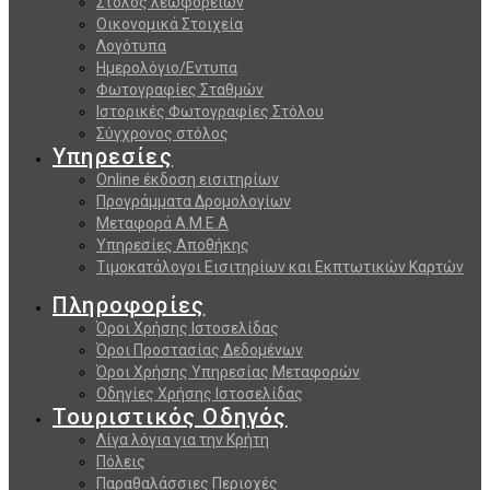
Στόλος λεωφορείων
Οικονομικά Στοιχεία
Λογότυπα
Ημερολόγιο/Εντυπα
Φωτογραφίες Σταθμών
Ιστορικές Φωτογραφίες Στόλου
Σύγχρονος στόλος
Υπηρεσίες
Online έκδοση εισιτηρίων
Προγράμματα Δρομολογίων
Μεταφορά Α.Μ.Ε.Α
Υπηρεσίες Αποθήκης
Τιμοκατάλογοι Εισιτηρίων και Εκπτωτικών Καρτών
Πληροφορίες
Όροι Χρήσης Ιστοσελίδας
Όροι Προστασίας Δεδομένων
Όροι Χρήσης Υπηρεσίας Μεταφορών
Οδηγίες Χρήσης Ιστοσελίδας
Τουριστικός Οδηγός
Λίγα λόγια για την Κρήτη
Πόλεις
Παραθαλάσσιες Περιοχές