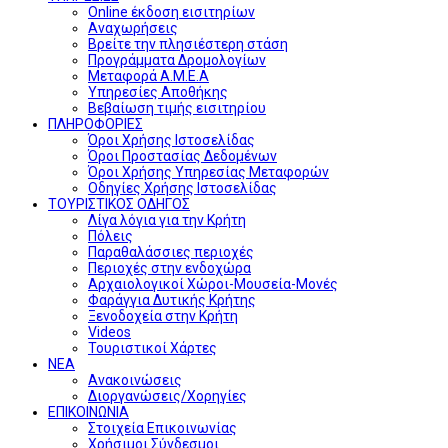
Online έκδοση εισιτηρίων
Αναχωρήσεις
Βρείτε την πλησιέστερη στάση
Προγράμματα Δρομολογίων
Μεταφορά Α.Μ.Ε.Α
Υπηρεσίες Αποθήκης
Βεβαίωση τιμής εισιτηρίου
ΠΛΗΡΟΦΟΡΙΕΣ
Όροι Χρήσης Ιστοσελίδας
Όροι Προστασίας Δεδομένων
Όροι Χρήσης Υπηρεσίας Μεταφορών
Οδηγίες Χρήσης Ιστοσελίδας
ΤΟΥΡΙΣΤΙΚΟΣ ΟΔΗΓΟΣ
Λίγα λόγια για την Κρήτη
Πόλεις
Παραθαλάσσιες περιοχές
Περιοχές στην ενδοχώρα
Αρχαιολογικοί Χώροι-Μουσεία-Μονές
Φαράγγια Δυτικής Κρήτης
Ξενοδοχεία στην Κρήτη
Videos
Τουριστικοί Χάρτες
ΝΕΑ
Ανακοινώσεις
Διοργανώσεις/Χορηγίες
ΕΠΙΚΟΙΝΩΝΙΑ
Στοιχεία Επικοινωνίας
Χρήσιμοι Σύνδεσμοι