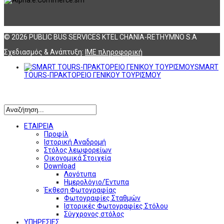
© 2026 PUBLIC BUS SERVICES KTEL CHANIA-RETHYMNO S.A
Σχεδιασμός & Ανάπτυξη:
ΙΜΕ πληροφορική
SMART
TOURS-ΠΡΑΚΤΟΡΕΙΟ ΓΕΝΙΚΟΥ ΤΟΥΡΙΣΜΟΥ
Αναζήτηση
ΕΤΑΙΡΕΙΑ
Προφίλ
Ιστορική Αναδρομή
Στόλος λεωφορείων
Οικονομικά Στοιχεία
Download
Λογότυπα
Ημερολόγιο/Έντυπα
Έκθεση Φωτογραφίας
Φωτογραφίες Σταθμών
Ιστορικές Φωτογραφίες Στόλου
Σύγχρονος στόλος
ΥΠΗΡΕΣΙΕΣ