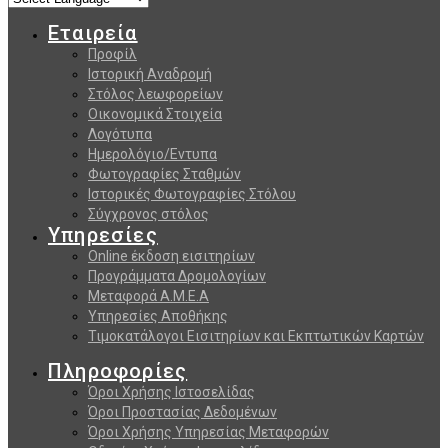
Εταιρεία
Προφίλ
Ιστορική Αναδρομή
Στόλος λεωφορείων
Οικονομικά Στοιχεία
Λογότυπα
Ημερολόγιο/Εντυπα
Φωτογραφίες Σταθμών
Ιστορικές Φωτογραφίες Στόλου
Σύγχρονος στόλος
Υπηρεσίες
Online έκδοση εισιτηρίων
Προγράμματα Δρομολογίων
Μεταφορά Α.Μ.Ε.Α
Υπηρεσίες Αποθήκης
Τιμοκατάλογοι Εισιτηρίων και Εκπτωτικών Καρτών
Πληροφορίες
Όροι Χρήσης Ιστοσελίδας
Όροι Προστασίας Δεδομένων
Όροι Χρήσης Υπηρεσίας Μεταφορών