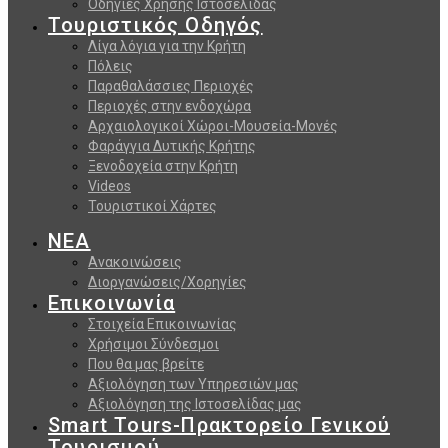
Οδηγίες Χρήσης Ιστοσελίδας
Τουριστικός Οδηγός
Λίγα λόγια για την Κρήτη
Πόλεις
Παραθαλάσσιες Περιοχές
Περιοχές στην ενδοχώρα
Αρχαιολογικοί Χώροι-Μουσεία-Μονές
Φαράγγια Δυτικής Κρήτης
Ξενοδοχεία στην Κρήτη
Videos
Τουριστικοί Χάρτες
ΝΕΑ
Ανακοινώσεις
Διοργανώσεις/Χορηγίες
Επικοινωνία
Στοιχεία Επικοινωνίας
Χρήσιμοι Σύνδεσμοι
Που θα μας βρείτε
Αξιολόγηση των Υπηρεσιών μας
Αξιολόγηση της Ιστοσελίδας μας
Smart Tours-Πρακτορείο Γενικού
Τουρισμού