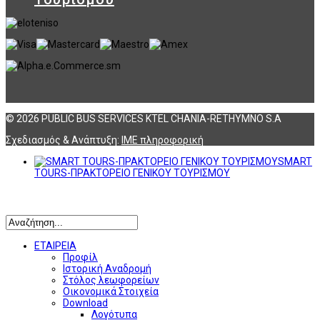
© 2026 PUBLIC BUS SERVICES KTEL CHANIA-RETHYMNO S.A
Σχεδιασμός & Ανάπτυξη:
ΙΜΕ πληροφορική
SMART
TOURS-ΠΡΑΚΤΟΡΕΙΟ ΓΕΝΙΚΟΥ ΤΟΥΡΙΣΜΟΥ
Αναζήτηση
ΕΤΑΙΡΕΙΑ
Προφίλ
Ιστορική Αναδρομή
Στόλος λεωφορείων
Οικονομικά Στοιχεία
Download
Λογότυπα