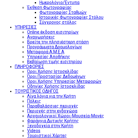
Ημερολόγιο/Έντυπα
Έκθεση Φωτογραφίας
Φωτογραφίες Σταθμών
Ιστορικές Φωτογραφίες Στόλου
Σύγχρονος στόλος
ΥΠΗΡΕΣΙΕΣ
Online έκδοση εισιτηρίων
Αναχωρήσεις
Βρείτε την πλησιέστερη στάση
Προγράμματα Δρομολογίων
Μεταφορά Α.Μ.Ε.Α
Υπηρεσίες Αποθήκης
Βεβαίωση τιμής εισιτηρίου
ΠΛΗΡΟΦΟΡΙΕΣ
Όροι Χρήσης Ιστοσελίδας
Όροι Προστασίας Δεδομένων
Όροι Χρήσης Υπηρεσίας Μεταφορών
Οδηγίες Χρήσης Ιστοσελίδας
ΤΟΥΡΙΣΤΙΚΟΣ ΟΔΗΓΟΣ
Λίγα λόγια για την Κρήτη
Πόλεις
Παραθαλάσσιες περιοχές
Περιοχές στην ενδοχώρα
Αρχαιολογικοί Χώροι-Μουσεία-Μονές
Φαράγγια Δυτικής Κρήτης
Ξενοδοχεία στην Κρήτη
Videos
Τουριστικοί Χάρτες