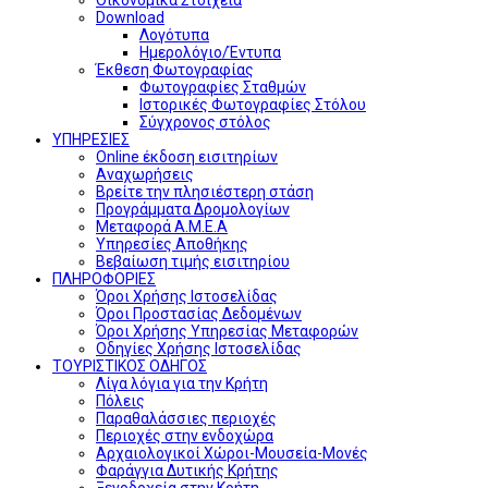
Download
Λογότυπα
Ημερολόγιο/Έντυπα
Έκθεση Φωτογραφίας
Φωτογραφίες Σταθμών
Ιστορικές Φωτογραφίες Στόλου
Σύγχρονος στόλος
ΥΠΗΡΕΣΙΕΣ
Online έκδοση εισιτηρίων
Αναχωρήσεις
Βρείτε την πλησιέστερη στάση
Προγράμματα Δρομολογίων
Μεταφορά Α.Μ.Ε.Α
Υπηρεσίες Αποθήκης
Βεβαίωση τιμής εισιτηρίου
ΠΛΗΡΟΦΟΡΙΕΣ
Όροι Χρήσης Ιστοσελίδας
Όροι Προστασίας Δεδομένων
Όροι Χρήσης Υπηρεσίας Μεταφορών
Οδηγίες Χρήσης Ιστοσελίδας
ΤΟΥΡΙΣΤΙΚΟΣ ΟΔΗΓΟΣ
Λίγα λόγια για την Κρήτη
Πόλεις
Παραθαλάσσιες περιοχές
Περιοχές στην ενδοχώρα
Αρχαιολογικοί Χώροι-Μουσεία-Μονές
Φαράγγια Δυτικής Κρήτης
Ξενοδοχεία στην Κρήτη