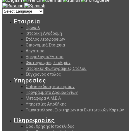
Εταιρεία
Προφίλ
Ιστορική Αναδρομή
Στόλος λεωφορείων
Οικονομικά Στοιχεία
Λογότυπα
Ημερολόγιο/Εντυπα
Φωτογραφίες Σταθμών
Ιστορικές Φωτογραφίες Στόλου
Σύγχρονος στόλος
Υπηρεσίες
Online έκδοση εισιτηρίων
Προγράμματα Δρομολογίων
Μεταφορά Α.Μ.Ε.Α
Υπηρεσίες Αποθήκης
Τιμοκατάλογοι Εισιτηρίων και Εκπτωτικών Καρτών
Πληροφορίες
Όροι Χρήσης Ιστοσελίδας