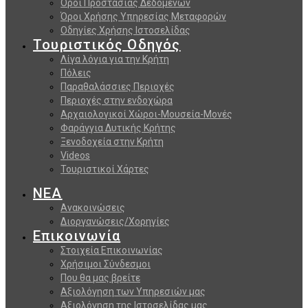
Όροι Προστασίας Δεδομένων
Όροι Χρήσης Υπηρεσίας Μεταφορών
Οδηγίες Χρήσης Ιστοσελίδας
Τουριστικός Οδηγός
Λίγα λόγια για την Κρήτη
Πόλεις
Παραθαλάσσιες Περιοχές
Περιοχές στην ενδοχώρα
Αρχαιολογικοί Χώροι-Μουσεία-Μονές
Φαράγγια Δυτικής Κρήτης
Ξενοδοχεία στην Κρήτη
Videos
Τουριστικοί Χάρτες
ΝΕΑ
Ανακοινώσεις
Διοργανώσεις/Χορηγίες
Επικοινωνία
Στοιχεία Επικοινωνίας
Χρήσιμοι Σύνδεσμοι
Που θα μας βρείτε
Αξιολόγηση των Υπηρεσιών μας
Αξιολόγηση της Ιστοσελίδας μας