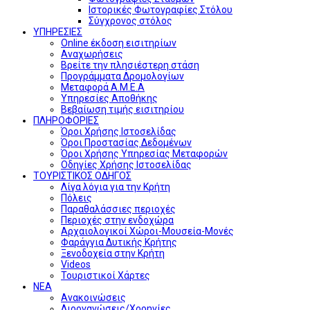
Ιστορικές Φωτογραφίες Στόλου
Σύγχρονος στόλος
ΥΠΗΡΕΣΙΕΣ
Online έκδοση εισιτηρίων
Αναχωρήσεις
Βρείτε την πλησιέστερη στάση
Προγράμματα Δρομολογίων
Μεταφορά Α.Μ.Ε.Α
Υπηρεσίες Αποθήκης
Βεβαίωση τιμής εισιτηρίου
ΠΛΗΡΟΦΟΡΙΕΣ
Όροι Χρήσης Ιστοσελίδας
Όροι Προστασίας Δεδομένων
Όροι Χρήσης Υπηρεσίας Μεταφορών
Οδηγίες Χρήσης Ιστοσελίδας
ΤΟΥΡΙΣΤΙΚΟΣ ΟΔΗΓΟΣ
Λίγα λόγια για την Κρήτη
Πόλεις
Παραθαλάσσιες περιοχές
Περιοχές στην ενδοχώρα
Αρχαιολογικοί Χώροι-Μουσεία-Μονές
Φαράγγια Δυτικής Κρήτης
Ξενοδοχεία στην Κρήτη
Videos
Τουριστικοί Χάρτες
ΝΕΑ
Ανακοινώσεις
Διοργανώσεις/Χορηγίες