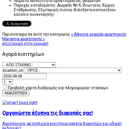
Γεύματα:
Δυνατότητα προετοιμασίας γευμάτων
Παροχές καταλύματος:
Δωρεάν Wi-fi, Ιδιωτικός Χώρος
Στάθμευσης, Εξωτερική πισίνα, Φιλοξενία κατοικίδιου
κατόπιν συνεννόησης
Περισσότερα σε αυτή την κατηγορία:
« Alkyone seaside apartments
Marianna apartments »
επιστροφή στην κορυφή
Αγορά εισιτηρίων
location_on
Προβολή χάρτη διαδρομής και πληροφορίες στάσεων
ΑΝΑΖΗΤΗΣΗ
Οργανώστε έξυπνα τις διακοπές σας!
Αεροπορικά, ακτοπλοϊκά εισιτήρια,πακέτα διακοπών και οδικές
εκδρομές!