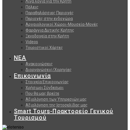
Λίγα λόγια για την Κρήτη
Πόλεις
Παραθαλάσσιες Περιοχές
Περιοχές στην ενδοχώρα
Αρχαιολογικοί Χώροι-Μουσεία-Μονές
Φαράγγια Δυτικής Κρήτης
Ξενοδοχεία στην Κρήτη
Videos
Τουριστικοί Χάρτες
ΝΕΑ
Ανακοινώσεις
Διοργανώσεις/Χορηγίες
Επικοινωνία
Στοιχεία Επικοινωνίας
Χρήσιμοι Σύνδεσμοι
Που θα μας βρείτε
Αξιολόγηση των Υπηρεσιών μας
Αξιολόγηση της Ιστοσελίδας μας
Smart Tours-Πρακτορείο Γενικού
Τουρισμού