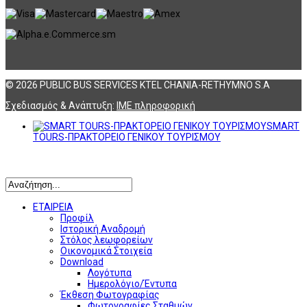
© 2026 PUBLIC BUS SERVICES KTEL CHANIA-RETHYMNO S.A
Σχεδιασμός & Ανάπτυξη:
ΙΜΕ πληροφορική
SMART
TOURS-ΠΡΑΚΤΟΡΕΙΟ ΓΕΝΙΚΟΥ ΤΟΥΡΙΣΜΟΥ
Αναζήτηση
ΕΤΑΙΡΕΙΑ
Προφίλ
Ιστορική Αναδρομή
Στόλος λεωφορείων
Οικονομικά Στοιχεία
Download
Λογότυπα
Ημερολόγιο/Έντυπα
Έκθεση Φωτογραφίας
Φωτογραφίες Σταθμών