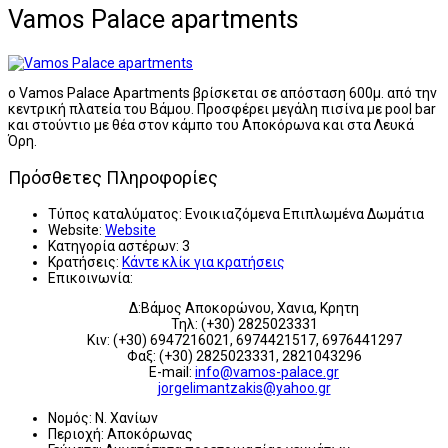
Vamos Palace apartments
ο Vamos Palace Apartments βρίσκεται σε απόσταση 600μ. από την
κεντρική πλατεία του Βάμου. Προσφέρει μεγάλη πισίνα με pool bar
και στούντιο με θέα στον κάμπο του Αποκόρωνα και στα Λευκά
Όρη.
Πρόσθετες Πληροφορίες
Τύπος καταλύματος:
Ενοικιαζόμενα Επιπλωμένα Δωμάτια
Website:
Website
Κατηγορία αστέρων:
3
Κρατήσεις:
Κάντε κλίκ για κρατήσεις
Επικοινωνία:
Δ:Βάμος Αποκορώνου, Χανια, Κρητη
Τηλ: (+30) 2825023331
Κιν: (+30) 6947216021, 6974421517, 6976441297
Φαξ: (+30) 2825023331, 2821043296
E-mail:
info@vamos-palace.gr
jorgelimantzakis@yahoo.gr
Νομός:
Ν. Χανίων
Περιοχή:
Αποκόρωνας