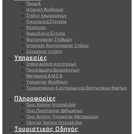
Προφίλ
Ιστορική Αναδρομή
Στόλος λεωφορείων
Οικονομικά Στοιχεία
Λογότυπα
Ημερολόγιο/Εντυπα
Φωτογραφίες Σταθμών
Ιστορικές Φωτογραφίες Στόλου
Σύγχρονος στόλος
Υπηρεσίες
Online έκδοση εισιτηρίων
Προγράμματα Δρομολογίων
Μεταφορά Α.Μ.Ε.Α
Υπηρεσίες Αποθήκης
Τιμοκατάλογοι Εισιτηρίων και Εκπτωτικών Καρτών
Πληροφορίες
Όροι Χρήσης Ιστοσελίδας
Όροι Προστασίας Δεδομένων
Όροι Χρήσης Υπηρεσίας Μεταφορών
Οδηγίες Χρήσης Ιστοσελίδας
Τουριστικός Οδηγός