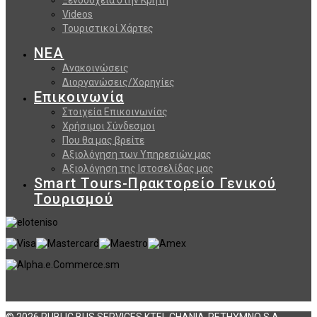
Videos
Τουριστικοί Χάρτες
ΝΕΑ
Ανακοινώσεις
Διοργανώσεις/Χορηγίες
Επικοινωνία
Στοιχεία Επικοινωνίας
Χρήσιμοι Σύνδεσμοι
Που θα μας βρείτε
Αξιολόγηση των Υπηρεσιών μας
Αξιολόγηση της Ιστοσελίδας μας
Smart Tours-Πρακτορείο Γενικού
Τουρισμού
© 2026 PUBLIC BUS SERVICES KTEL CHANIA-RETHYMNO S.A