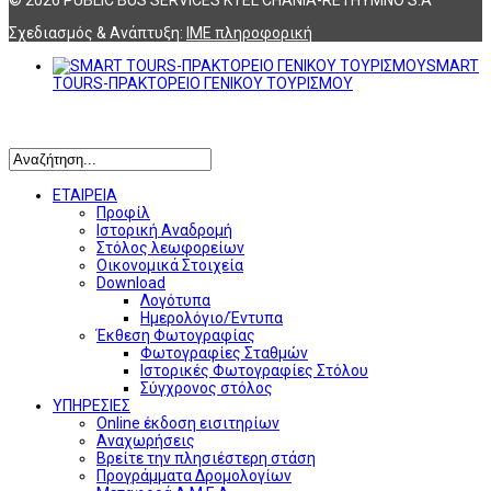
Σχεδιασμός & Ανάπτυξη:
ΙΜΕ πληροφορική
SMART
TOURS-ΠΡΑΚΤΟΡΕΙΟ ΓΕΝΙΚΟΥ ΤΟΥΡΙΣΜΟΥ
Αναζήτηση
ΕΤΑΙΡΕΙΑ
Προφίλ
Ιστορική Αναδρομή
Στόλος λεωφορείων
Οικονομικά Στοιχεία
Download
Λογότυπα
Ημερολόγιο/Έντυπα
Έκθεση Φωτογραφίας
Φωτογραφίες Σταθμών
Ιστορικές Φωτογραφίες Στόλου
Σύγχρονος στόλος
ΥΠΗΡΕΣΙΕΣ
Online έκδοση εισιτηρίων
Αναχωρήσεις
Βρείτε την πλησιέστερη στάση
Προγράμματα Δρομολογίων