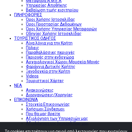
Μεταφορά Α.Μ.Ε.Α
Υπηρεσίες Αποθήκης
Βεβαίωση τιμής εισιτηρίου
ΠΛΗΡΟΦΟΡΙΕΣ
Όροι Χρήσης Ιστοσελίδας
Όροι Προστασίας Δεδομένων
Όροι Χρήσης Υπηρεσίας Μεταφορών
Οδηγίες Χρήσης Ιστοσελίδας
ΤΟΥΡΙΣΤΙΚΟΣ ΟΔΗΓΟΣ
Λίγα λόγια για την Κρήτη
Πόλεις
Παραθαλάσσιες περιοχές
Περιοχές στην ενδοχώρα
Αρχαιολογικοί Χώροι-Μουσεία-Μονές
Φαράγγια Δυτικής Κρήτης
Ξενοδοχεία στην Κρήτη
Videos
Τουριστικοί Χάρτες
ΝΕΑ
Ανακοινώσεις
Διοργανώσεις/Χορηγίες
ΕΠΙΚΟΙΝΩΝΙΑ
Στοιχεία Επικοινωνίας
Χρήσιμοι Σύνδεσμοι
Που θα μας βρείτε
Αξιολόγηση των Υπηρεσιών μας
Αξιολόγηση της Ιστοσελίδας μας
Τα cookies επιτρέπουν μια σειρά από λειτουργίες που ενισχύουν