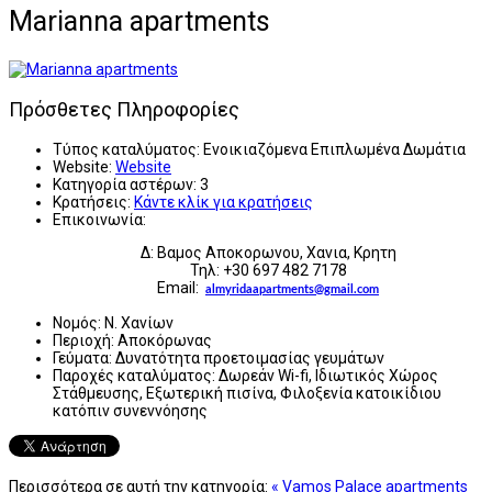
Marianna apartments
Πρόσθετες Πληροφορίες
Τύπος καταλύματος:
Ενοικιαζόμενα Επιπλωμένα Δωμάτια
Website:
Website
Κατηγορία αστέρων:
3
Κρατήσεις:
Κάντε κλίκ για κρατήσεις
Επικοινωνία:
Δ: Βαμος Αποκορωνου, Χανια, Κρητη
Τηλ: +30 697 482 7178
Email:
almyridaapartments@gmail.com
Νομός:
Ν. Χανίων
Περιοχή:
Αποκόρωνας
Γεύματα:
Δυνατότητα προετοιμασίας γευμάτων
Παροχές καταλύματος:
Δωρεάν Wi-fi, Ιδιωτικός Χώρος
Στάθμευσης, Εξωτερική πισίνα, Φιλοξενία κατοικίδιου
κατόπιν συνεννόησης
Περισσότερα σε αυτή την κατηγορία:
« Vamos Palace apartments