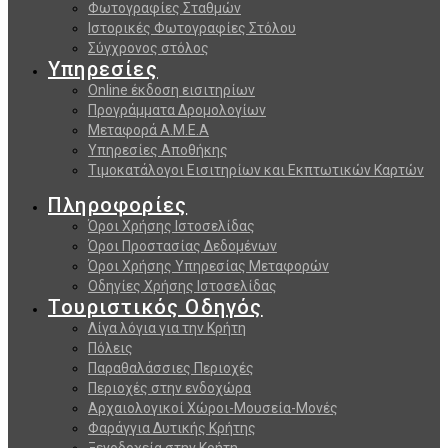
Φωτογραφίες Σταθμών
Ιστορικές Φωτογραφίες Στόλου
Σύγχρονος στόλος
Υπηρεσίες
Online έκδοση εισιτηρίων
Προγράμματα Δρομολογίων
Μεταφορά Α.Μ.Ε.Α
Υπηρεσίες Αποθήκης
Τιμοκατάλογοι Εισιτηρίων και Εκπτωτικών Καρτών
Πληροφορίες
Όροι Χρήσης Ιστοσελίδας
Όροι Προστασίας Δεδομένων
Όροι Χρήσης Υπηρεσίας Μεταφορών
Οδηγίες Χρήσης Ιστοσελίδας
Τουριστικός Οδηγός
Λίγα λόγια για την Κρήτη
Πόλεις
Παραθαλάσσιες Περιοχές
Περιοχές στην ενδοχώρα
Αρχαιολογικοί Χώροι-Μουσεία-Μονές
Φαράγγια Δυτικής Κρήτης
Ξενοδοχεία στην Κρήτη