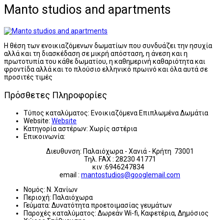
Manto studios and apartments
Η θέση των ενοικιαζόμενων δωματίων που συνδυάζει την ησυχία
αλλά και τη διασκέδαση σε μικρή απόσταση, η άνεση και η
πρωτοτυπία του κάθε δωματίου, η καθημερινή καθαριότητα και
φροντίδα αλλά και το πλούσιο ελληνικό πρωινό και όλα αυτά σε
προσιτές τιμές
Πρόσθετες Πληροφορίες
Τύπος καταλύματος:
Ενοικιαζόμενα Επιπλωμένα Δωμάτια
Website:
Website
Κατηγορία αστέρων:
Χωρίς αστέρια
Επικοινωνία:
Διευθυνση: Παλαιόχωρα - Χανιά - Κρήτη 73001
Τηλ. FAX : 28230 41771
κιν :6946247834
email :
mantostudios@googlemail.com
Νομός:
Ν. Χανίων
Περιοχή:
Παλαιόχωρα
Γεύματα:
Δυνατότητα προετοιμασίας γευμάτων
Παροχές καταλύματος:
Δωρεάν Wi-fi, Καφετέρια, Δημόσιος