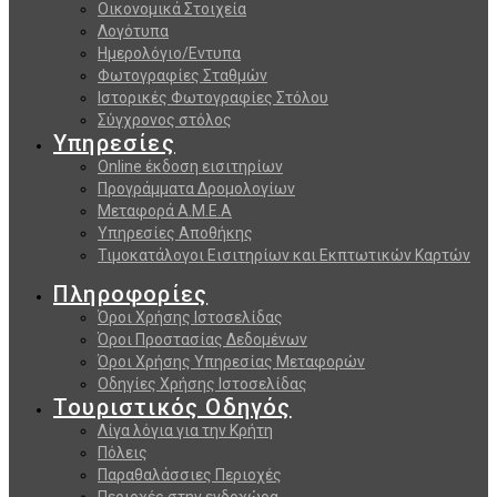
Οικονομικά Στοιχεία
Λογότυπα
Ημερολόγιο/Εντυπα
Φωτογραφίες Σταθμών
Ιστορικές Φωτογραφίες Στόλου
Σύγχρονος στόλος
Υπηρεσίες
Online έκδοση εισιτηρίων
Προγράμματα Δρομολογίων
Μεταφορά Α.Μ.Ε.Α
Υπηρεσίες Αποθήκης
Τιμοκατάλογοι Εισιτηρίων και Εκπτωτικών Καρτών
Πληροφορίες
Όροι Χρήσης Ιστοσελίδας
Όροι Προστασίας Δεδομένων
Όροι Χρήσης Υπηρεσίας Μεταφορών
Οδηγίες Χρήσης Ιστοσελίδας
Τουριστικός Οδηγός
Λίγα λόγια για την Κρήτη
Πόλεις
Παραθαλάσσιες Περιοχές
Περιοχές στην ενδοχώρα