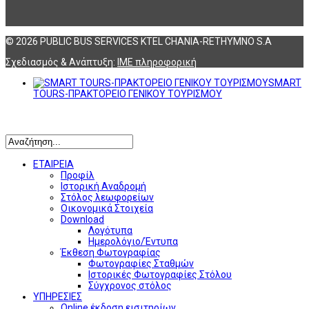
© 2026 PUBLIC BUS SERVICES KTEL CHANIA-RETHYMNO S.A
Σχεδιασμός & Ανάπτυξη:
ΙΜΕ πληροφορική
SMART
TOURS-ΠΡΑΚΤΟΡΕΙΟ ΓΕΝΙΚΟΥ ΤΟΥΡΙΣΜΟΥ
Αναζήτηση
ΕΤΑΙΡΕΙΑ
Προφίλ
Ιστορική Αναδρομή
Στόλος λεωφορείων
Οικονομικά Στοιχεία
Download
Λογότυπα
Ημερολόγιο/Έντυπα
Έκθεση Φωτογραφίας
Φωτογραφίες Σταθμών
Ιστορικές Φωτογραφίες Στόλου
Σύγχρονος στόλος
ΥΠΗΡΕΣΙΕΣ
Online έκδοση εισιτηρίων