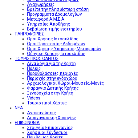
Αναχωρήσεις
Βρείτε την πλησιέστερη στάση
Προγράμματα Δρομολογίων
Μεταφορά Α.Μ.Ε.Α
Υπηρεσίες Αποθήκης
Βεβαίωση τιμής εισιτηρίου
ΠΛΗΡΟΦΟΡΙΕΣ
Όροι Χρήσης Ιστοσελίδας
Όροι Προστασίας Δεδομένων
Όροι Χρήσης Υπηρεσίας Μεταφορών
Οδηγίες Χρήσης Ιστοσελίδας
ΤΟΥΡΙΣΤΙΚΟΣ ΟΔΗΓΟΣ
Λίγα λόγια για την Κρήτη
Πόλεις
Παραθαλάσσιες περιοχές
Περιοχές στην ενδοχώρα
Αρχαιολογικοί Χώροι-Μουσεία-Μονές
Φαράγγια Δυτικής Κρήτης
Ξενοδοχεία στην Κρήτη
Videos
Τουριστικοί Χάρτες
ΝΕΑ
Ανακοινώσεις
Διοργανώσεις/Χορηγίες
ΕΠΙΚΟΙΝΩΝΙΑ
Στοιχεία Επικοινωνίας
Χρήσιμοι Σύνδεσμοι
Που θα μας βρείτε