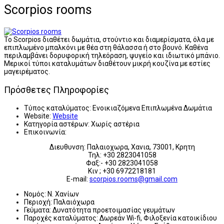
Scorpios rooms
Το Scorpios διαθέτει δωμάτια, στούντιο και διαμερίσματα, όλα με
επιπλωμένο μπαλκόνι με θέα στη θάλασσα ή στο βουνό. Καθένα
περιλαμβάνει δορυφορική τηλεόραση, ψυγείο και ιδιωτικό μπάνιο.
Μερικοί τύποι καταλυμάτων διαθέτουν μικρή κουζίνα με εστίες
μαγειρέματος.
Πρόσθετες Πληροφορίες
Τύπος καταλύματος:
Ενοικιαζόμενα Επιπλωμένα Δωμάτια
Website:
Website
Κατηγορία αστέρων:
Χωρίς αστέρια
Επικοινωνία:
Διευθυνση: Παλαιοχωρα, Χανια, 73001, Κρητη
Τηλ: +30 2823041058
Φαξ:- +30 2823041058
Κιν ; +30 6972218181
E-mail:
scorpios.rooms@gmail.com
Νομός:
Ν. Χανίων
Περιοχή:
Παλαιόχωρα
Γεύματα:
Δυνατότητα προετοιμασίας γευμάτων
Παροχές καταλύματος:
Δωρεάν Wi-fi, Φιλοξενία κατοικίδιου