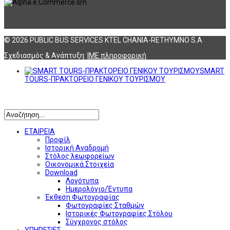
© 2026 PUBLIC BUS SERVICES KTEL CHANIA-RETHYMNO S.A
Σχεδιασμός & Ανάπτυξη:
ΙΜΕ πληροφορική
SMART
TOURS-ΠΡΑΚΤΟΡΕΙΟ ΓΕΝΙΚΟΥ ΤΟΥΡΙΣΜΟΥ
Αναζήτηση
ΕΤΑΙΡΕΙΑ
Προφίλ
Ιστορική Αναδρομή
Στόλος λεωφορείων
Οικονομικά Στοιχεία
Download
Λογότυπα
Ημερολόγιο/Έντυπα
Έκθεση Φωτογραφίας
Φωτογραφίες Σταθμών
Ιστορικές Φωτογραφίες Στόλου
Σύγχρονος στόλος
ΥΠΗΡΕΣΙΕΣ