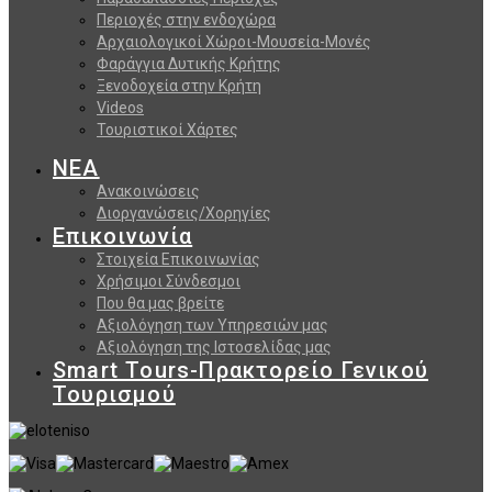
Περιοχές στην ενδοχώρα
Αρχαιολογικοί Χώροι-Μουσεία-Μονές
Φαράγγια Δυτικής Κρήτης
Ξενοδοχεία στην Κρήτη
Videos
Τουριστικοί Χάρτες
ΝΕΑ
Ανακοινώσεις
Διοργανώσεις/Χορηγίες
Επικοινωνία
Στοιχεία Επικοινωνίας
Χρήσιμοι Σύνδεσμοι
Που θα μας βρείτε
Αξιολόγηση των Υπηρεσιών μας
Αξιολόγηση της Ιστοσελίδας μας
Smart Tours-Πρακτορείο Γενικού
Τουρισμού