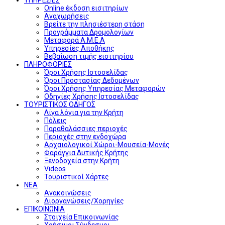
Online έκδοση εισιτηρίων
Αναχωρήσεις
Βρείτε την πλησιέστερη στάση
Προγράμματα Δρομολογίων
Μεταφορά Α.Μ.Ε.Α
Υπηρεσίες Αποθήκης
Βεβαίωση τιμής εισιτηρίου
ΠΛΗΡΟΦΟΡΙΕΣ
Όροι Χρήσης Ιστοσελίδας
Όροι Προστασίας Δεδομένων
Όροι Χρήσης Υπηρεσίας Μεταφορών
Οδηγίες Χρήσης Ιστοσελίδας
ΤΟΥΡΙΣΤΙΚΟΣ ΟΔΗΓΟΣ
Λίγα λόγια για την Κρήτη
Πόλεις
Παραθαλάσσιες περιοχές
Περιοχές στην ενδοχώρα
Αρχαιολογικοί Χώροι-Μουσεία-Μονές
Φαράγγια Δυτικής Κρήτης
Ξενοδοχεία στην Κρήτη
Videos
Τουριστικοί Χάρτες
ΝΕΑ
Ανακοινώσεις
Διοργανώσεις/Χορηγίες
ΕΠΙΚΟΙΝΩΝΙΑ
Στοιχεία Επικοινωνίας
Χρήσιμοι Σύνδεσμοι