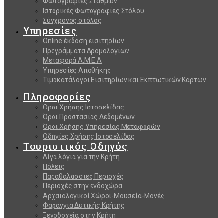
Φωτογραφίες Σταθμών
Ιστορικές Φωτογραφίες Στόλου
Σύγχρονος στόλος
Υπηρεσίες
Online έκδοση εισιτηρίων
Προγράμματα Δρομολογίων
Μεταφορά Α.Μ.Ε.Α
Υπηρεσίες Αποθήκης
Τιμοκατάλογοι Εισιτηρίων και Εκπτωτικών Καρτών
Πληροφορίες
Όροι Χρήσης Ιστοσελίδας
Όροι Προστασίας Δεδομένων
Όροι Χρήσης Υπηρεσίας Μεταφορών
Οδηγίες Χρήσης Ιστοσελίδας
Τουριστικός Οδηγός
Λίγα λόγια για την Κρήτη
Πόλεις
Παραθαλάσσιες Περιοχές
Περιοχές στην ενδοχώρα
Αρχαιολογικοί Χώροι-Μουσεία-Μονές
Φαράγγια Δυτικής Κρήτης
Ξενοδοχεία στην Κρήτη