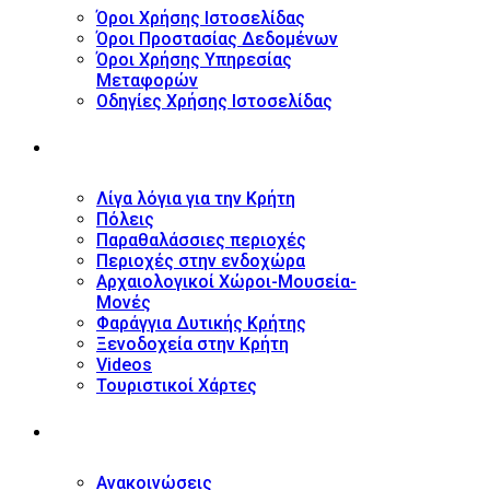
Όροι Χρήσης Ιστοσελίδας
Όροι Προστασίας Δεδομένων
Όροι Χρήσης Υπηρεσίας
Μεταφορών
Οδηγίες Χρήσης Ιστοσελίδας
ΤΟΥΡΙΣΤΙΚΟΣ ΟΔΗΓΟΣ
Λίγα λόγια για την Κρήτη
Πόλεις
Παραθαλάσσιες περιοχές
Περιοχές στην ενδοχώρα
Αρχαιολογικοί Χώροι-Μουσεία-
Μονές
Φαράγγια Δυτικής Κρήτης
Ξενοδοχεία στην Κρήτη
Videos
Τουριστικοί Χάρτες
ΝΕΑ
Ανακοινώσεις