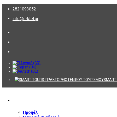
2821093052
info@e-ktel.gr
SMART 
ΕΤΑΙΡΕΙΑ
Προφίλ