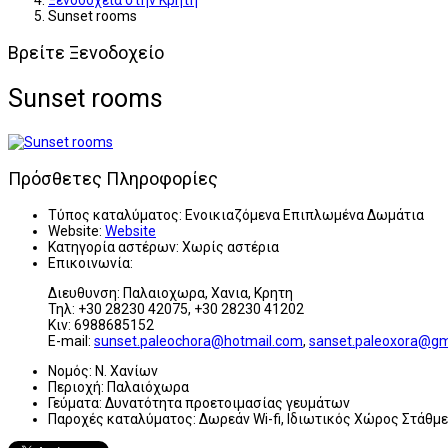
Ξενοδοχεία στην Κρήτη
Sunset rooms
Βρείτε Ξενοδοχείο
Sunset rooms
Πρόσθετες Πληροφορίες
Τύπος καταλύματος:
Ενοικιαζόμενα Επιπλωμένα Δωμάτια
Website:
Website
Κατηγορία αστέρων:
Χωρίς αστέρια
Επικοινωνία:
Διευθυνση: Παλαιοχωρα, Χανια, Κρητη
Τηλ: +30 28230 42075, +30 28230 41202
Κιν: 6988685152
E-mail:
sunset.paleochora@hotmail.com
,
sanset.paleoxora@gm
Νομός:
Ν. Χανίων
Περιοχή:
Παλαιόχωρα
Γεύματα:
Δυνατότητα προετοιμασίας γευμάτων
Παροχές καταλύματος:
Δωρεάν Wi-fi, Ιδιωτικός Χώρος Στάθμ