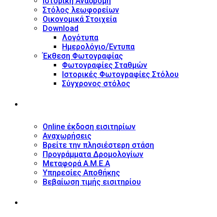
Ιστορική Αναδρομή
Στόλος λεωφορείων
Οικονομικά Στοιχεία
Download
Λογότυπα
Ημερολόγιο/Έντυπα
Έκθεση Φωτογραφίας
Φωτογραφίες Σταθμών
Ιστορικές Φωτογραφίες Στόλου
Σύγχρονος στόλος
ΥΠΗΡΕΣΙΕΣ
Online έκδοση εισιτηρίων
Αναχωρήσεις
Βρείτε την πλησιέστερη στάση
Προγράμματα Δρομολογίων
Μεταφορά Α.Μ.Ε.Α
Υπηρεσίες Αποθήκης
Βεβαίωση τιμής εισιτηρίου
ΠΛΗΡΟΦΟΡΙΕΣ