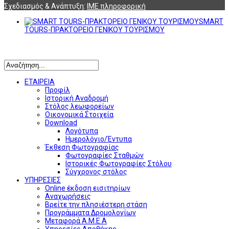
Σχεδιασμός & Ανάπτυξη:
ΙΜΕ πληροφορική
SMART
TOURS-ΠΡΑΚΤΟΡΕΙΟ ΓΕΝΙΚΟΥ ΤΟΥΡΙΣΜΟΥ
Αναζήτηση
ΕΤΑΙΡΕΙΑ
Προφίλ
Ιστορική Αναδρομή
Στόλος λεωφορείων
Οικονομικά Στοιχεία
Download
Λογότυπα
Ημερολόγιο/Έντυπα
Έκθεση Φωτογραφίας
Φωτογραφίες Σταθμών
Ιστορικές Φωτογραφίες Στόλου
Σύγχρονος στόλος
ΥΠΗΡΕΣΙΕΣ
Online έκδοση εισιτηρίων
Αναχωρήσεις
Βρείτε την πλησιέστερη στάση
Προγράμματα Δρομολογίων
Μεταφορά Α.Μ.Ε.Α
Υπηρεσίες Αποθήκης