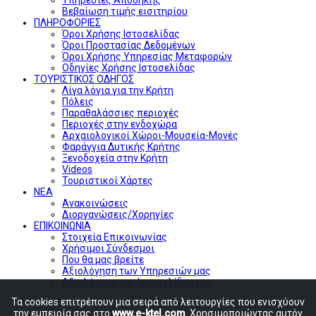
Βεβαίωση τιμής εισιτηρίου
ΠΛΗΡΟΦΟΡΙΕΣ
Όροι Χρήσης Ιστοσελίδας
Όροι Προστασίας Δεδομένων
Όροι Χρήσης Υπηρεσίας Μεταφορών
Οδηγίες Χρήσης Ιστοσελίδας
ΤΟΥΡΙΣΤΙΚΟΣ ΟΔΗΓΟΣ
Λίγα λόγια για την Κρήτη
Πόλεις
Παραθαλάσσιες περιοχές
Περιοχές στην ενδοχώρα
Αρχαιολογικοί Χώροι-Μουσεία-Μονές
Φαράγγια Δυτικής Κρήτης
Ξενοδοχεία στην Κρήτη
Videos
Τουριστικοί Χάρτες
ΝΕΑ
Ανακοινώσεις
Διοργανώσεις/Χορηγίες
ΕΠΙΚΟΙΝΩΝΙΑ
Στοιχεία Επικοινωνίας
Χρήσιμοι Σύνδεσμοι
Που θα μας βρείτε
Αξιολόγηση των Υπηρεσιών μας
Αξιολόγηση της Ιστοσελίδας μας
Τα cookies επιτρέπουν μια σειρά από λειτουργίες που ενισχύουν
την εμπειρία σας στο
www.e-ktel.com
. Χρησιμοποιώντας αυτόν