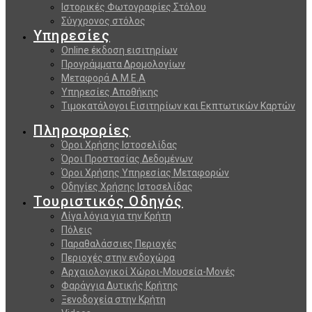
Ιστορικές Φωτογραφίες Στόλου
Σύγχρονος στόλος
Υπηρεσίες
Online έκδοση εισιτηρίων
Προγράμματα Δρομολογίων
Μεταφορά Α.Μ.Ε.Α
Υπηρεσίες Αποθήκης
Τιμοκατάλογοι Εισιτηρίων και Εκπτωτικών Καρτών
Πληροφορίες
Όροι Χρήσης Ιστοσελίδας
Όροι Προστασίας Δεδομένων
Όροι Χρήσης Υπηρεσίας Μεταφορών
Οδηγίες Χρήσης Ιστοσελίδας
Τουριστικός Οδηγός
Λίγα λόγια για την Κρήτη
Πόλεις
Παραθαλάσσιες Περιοχές
Περιοχές στην ενδοχώρα
Αρχαιολογικοί Χώροι-Μουσεία-Μονές
Φαράγγια Δυτικής Κρήτης
Ξενοδοχεία στην Κρήτη