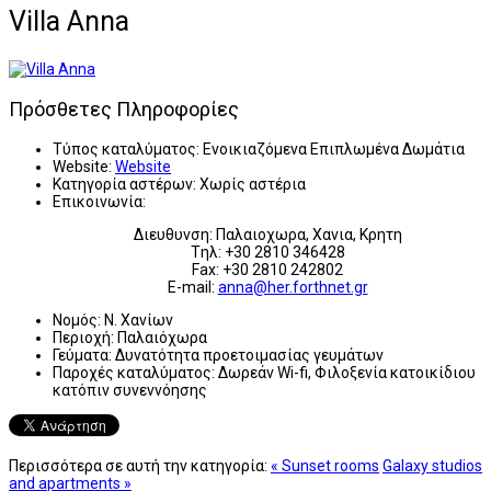
Villa Anna
Πρόσθετες Πληροφορίες
Τύπος καταλύματος:
Ενοικιαζόμενα Επιπλωμένα Δωμάτια
Website:
Website
Κατηγορία αστέρων:
Χωρίς αστέρια
Επικοινωνία:
Διευθυνση: Παλαιοχωρα, Χανια, Κρητη
Tηλ: +30 2810 346428
Fax: +30 2810 242802
E-mail:
anna@her.forthnet.gr
Νομός:
Ν. Χανίων
Περιοχή:
Παλαιόχωρα
Γεύματα:
Δυνατότητα προετοιμασίας γευμάτων
Παροχές καταλύματος:
Δωρεάν Wi-fi, Φιλοξενία κατοικίδιου
κατόπιν συνεννόησης
Περισσότερα σε αυτή την κατηγορία:
« Sunset rooms
Galaxy studios
and apartments »