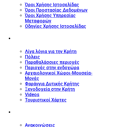
Όροι Χρήσης Ιστοσελίδας
Όροι Προστασίας Δεδομένων
Όροι Χρήσης Υπηρεσίας
Μεταφορών
Οδηγίες Χρήσης Ιστοσελίδας
ΤΟΥΡΙΣΤΙΚΟΣ ΟΔΗΓΟΣ
Λίγα λόγια για την Κρήτη
Πόλεις
Παραθαλάσσιες περιοχές
Περιοχές στην ενδοχώρα
Αρχαιολογικοί Χώροι-Μουσεία-
Μονές
Φαράγγια Δυτικής Κρήτης
Ξενοδοχεία στην Κρήτη
Videos
Τουριστικοί Χάρτες
ΝΕΑ
Ανακοινώσεις