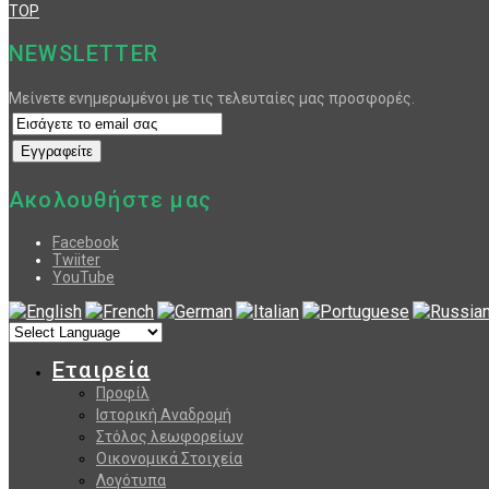
TOP
NEWSLETTER
Μείνετε ενημερωμένοι με τις τελευταίες μας προσφορές.
Ακολουθήστε μας
Facebook
Twiiter
YouTube
Εταιρεία
Προφίλ
Ιστορική Αναδρομή
Στόλος λεωφορείων
Οικονομικά Στοιχεία
Λογότυπα