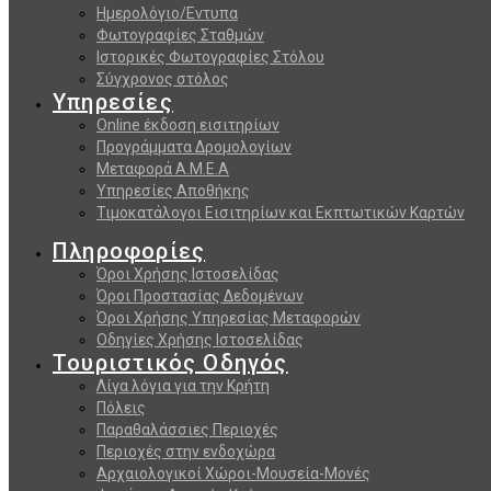
Ημερολόγιο/Εντυπα
Φωτογραφίες Σταθμών
Ιστορικές Φωτογραφίες Στόλου
Σύγχρονος στόλος
Υπηρεσίες
Online έκδοση εισιτηρίων
Προγράμματα Δρομολογίων
Μεταφορά Α.Μ.Ε.Α
Υπηρεσίες Αποθήκης
Τιμοκατάλογοι Εισιτηρίων και Εκπτωτικών Καρτών
Πληροφορίες
Όροι Χρήσης Ιστοσελίδας
Όροι Προστασίας Δεδομένων
Όροι Χρήσης Υπηρεσίας Μεταφορών
Οδηγίες Χρήσης Ιστοσελίδας
Τουριστικός Οδηγός
Λίγα λόγια για την Κρήτη
Πόλεις
Παραθαλάσσιες Περιοχές
Περιοχές στην ενδοχώρα
Αρχαιολογικοί Χώροι-Μουσεία-Μονές