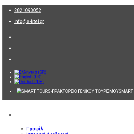
2821093052
info@e-ktel.gr
SMART 
ΕΤΑΙΡΕΙΑ
Προφίλ