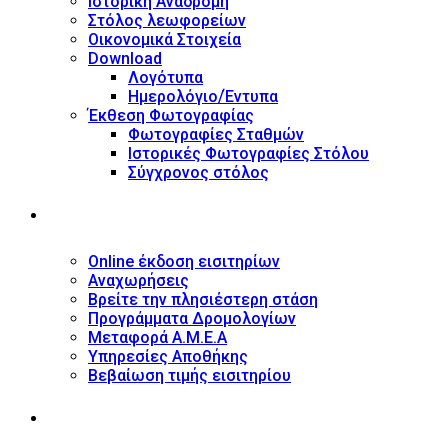
Ιστορική Αναδρομή
Στόλος λεωφορείων
Οικονομικά Στοιχεία
Download
Λογότυπα
Ημερολόγιο/Έντυπα
Έκθεση Φωτογραφίας
Φωτογραφίες Σταθμών
Ιστορικές Φωτογραφίες Στόλου
Σύγχρονος στόλος
ΥΠΗΡΕΣΙΕΣ
Online έκδοση εισιτηρίων
Αναχωρήσεις
Βρείτε την πλησιέστερη στάση
Προγράμματα Δρομολογίων
Μεταφορά Α.Μ.Ε.Α
Υπηρεσίες Αποθήκης
Βεβαίωση τιμής εισιτηρίου
ΠΛΗΡΟΦΟΡΙΕΣ