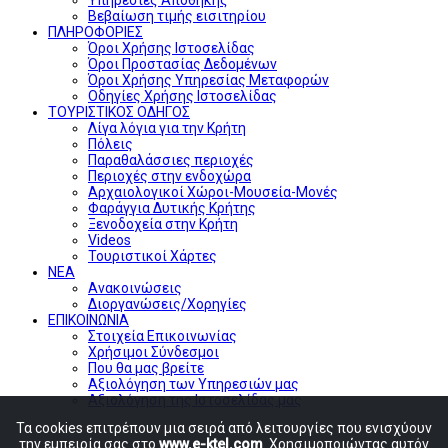
Βεβαίωση τιμής εισιτηρίου
ΠΛΗΡΟΦΟΡΙΕΣ
Όροι Χρήσης Ιστοσελίδας
Όροι Προστασίας Δεδομένων
Όροι Χρήσης Υπηρεσίας Μεταφορών
Οδηγίες Χρήσης Ιστοσελίδας
ΤΟΥΡΙΣΤΙΚΟΣ ΟΔΗΓΟΣ
Λίγα λόγια για την Κρήτη
Πόλεις
Παραθαλάσσιες περιοχές
Περιοχές στην ενδοχώρα
Αρχαιολογικοί Χώροι-Μουσεία-Μονές
Φαράγγια Δυτικής Κρήτης
Ξενοδοχεία στην Κρήτη
Videos
Τουριστικοί Χάρτες
ΝΕΑ
Ανακοινώσεις
Διοργανώσεις/Χορηγίες
ΕΠΙΚΟΙΝΩΝΙΑ
Στοιχεία Επικοινωνίας
Χρήσιμοι Σύνδεσμοι
Που θα μας βρείτε
Αξιολόγηση των Υπηρεσιών μας
Αξιολόγηση της Ιστοσελίδας μας
Τα cookies επιτρέπουν μια σειρά από λειτουργίες που ενισχύουν
την εμπειρία σας στο
www.e-ktel.com
. Χρησιμοποιώντας αυτόν