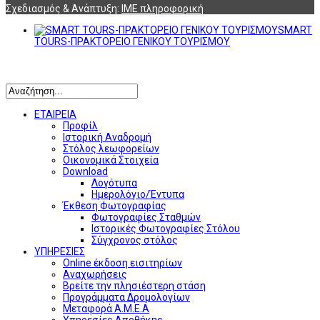
Σχεδιασμός & Ανάπτυξη:
ΙΜΕ πληροφορική
SMART
TOURS-ΠΡΑΚΤΟΡΕΙΟ ΓΕΝΙΚΟΥ ΤΟΥΡΙΣΜΟΥ
Αναζήτηση
ΕΤΑΙΡΕΙΑ
Προφίλ
Ιστορική Αναδρομή
Στόλος λεωφορείων
Οικονομικά Στοιχεία
Download
Λογότυπα
Ημερολόγιο/Έντυπα
Έκθεση Φωτογραφίας
Φωτογραφίες Σταθμών
Ιστορικές Φωτογραφίες Στόλου
Σύγχρονος στόλος
ΥΠΗΡΕΣΙΕΣ
Online έκδοση εισιτηρίων
Αναχωρήσεις
Βρείτε την πλησιέστερη στάση
Προγράμματα Δρομολογίων
Μεταφορά Α.Μ.Ε.Α
Υπηρεσίες Αποθήκης