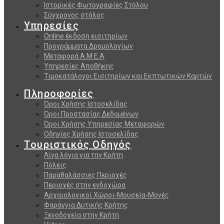
Ιστορικές Φωτογραφίες Στόλου
Σύγχρονος στόλος
Υπηρεσίες
Online έκδοση εισιτηρίων
Προγράμματα Δρομολογίων
Μεταφορά Α.Μ.Ε.Α
Υπηρεσίες Αποθήκης
Τιμοκατάλογοι Εισιτηρίων και Εκπτωτικών Καρτών
Πληροφορίες
Όροι Χρήσης Ιστοσελίδας
Όροι Προστασίας Δεδομένων
Όροι Χρήσης Υπηρεσίας Μεταφορών
Οδηγίες Χρήσης Ιστοσελίδας
Τουριστικός Οδηγός
Λίγα λόγια για την Κρήτη
Πόλεις
Παραθαλάσσιες Περιοχές
Περιοχές στην ενδοχώρα
Αρχαιολογικοί Χώροι-Μουσεία-Μονές
Φαράγγια Δυτικής Κρήτης
Ξενοδοχεία στην Κρήτη