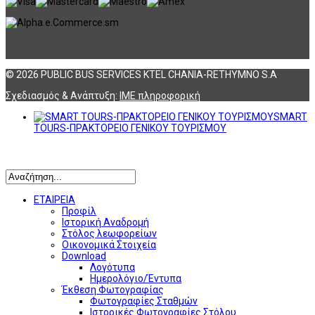
© 2026 PUBLIC BUS SERVICES KTEL CHANIA-RETHYMNO S.A
Σχεδιασμός & Ανάπτυξη:
ΙΜΕ πληροφορική
SMART
TOURS-ΠΡΑΚΤΟΡΕΙΟ ΓΕΝΙΚΟΥ ΤΟΥΡΙΣΜΟΥ
Αναζήτηση
ΕΤΑΙΡΕΙΑ
Προφίλ
Ιστορική Αναδρομή
Στόλος λεωφορείων
Οικονομικά Στοιχεία
Download
Λογότυπα
Ημερολόγιο/Έντυπα
Έκθεση Φωτογραφίας
Φωτογραφίες Σταθμών
Ιστορικές Φωτογραφίες Στόλου