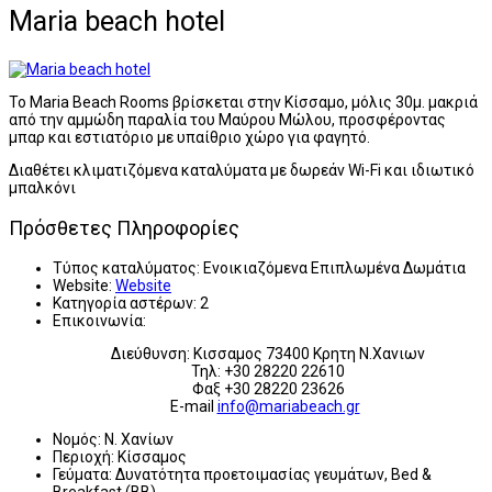
Maria beach hotel
Το Maria Beach Rooms βρίσκεται στην Κίσσαμο, μόλις 30μ. μακριά
από την αμμώδη παραλία του Μαύρου Μώλου, προσφέροντας
μπαρ και εστιατόριο με υπαίθριο χώρο για φαγητό.
Διαθέτει κλιματιζόμενα καταλύματα με δωρεάν Wi-Fi και ιδιωτικό
μπαλκόνι
Πρόσθετες Πληροφορίες
Τύπος καταλύματος:
Ενοικιαζόμενα Επιπλωμένα Δωμάτια
Website:
Website
Κατηγορία αστέρων:
2
Επικοινωνία:
Διεύθυνση: Κισσαμος 73400 Κρητη N.Χανιων
Τηλ: +30 28220 22610
Φαξ +30 28220 23626
E-mail
info@mariabeach.gr
Νομός:
Ν. Χανίων
Περιοχή:
Κίσσαμος
Γεύματα:
Δυνατότητα προετοιμασίας γευμάτων, Bed &
Breakfast (BB)