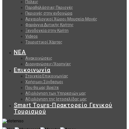
Πόλεις
Παραθαλάσσιες Περιοχές
Περιοχές στην ενδοχώρα
Αρχαιολογικοί Χώροι-Μουσεία-Μονές
Φαράγγια Δυτικής Κρήτης
Ξενοδοχεία στην Κρήτη
Videos
Τουριστικοί Χάρτες
ΝΕΑ
Ανακοινώσεις
Διοργανώσεις/Χορηγίες
Επικοινωνία
Στοιχεία Επικοινωνίας
Χρήσιμοι Σύνδεσμοι
Που θα μας βρείτε
Αξιολόγηση των Υπηρεσιών μας
Αξιολόγηση της Ιστοσελίδας μας
Smart Tours-Πρακτορείο Γενικού
Τουρισμού