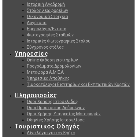
Ιστορική Αναδρομή
Στόλος λεωφορείων
Οικονομικά Στοιχεία
Λογότυπα
Ημερολόγιο/Εντυπα
Φωτογραφίες Σταθμών
Ιστορικές Φωτογραφίες Στόλου
Σύγχρονος στόλος
Υπηρεσίες
Online έκδοση εισιτηρίων
Προγράμματα Δρομολογίων
Μεταφορά Α.Μ.Ε.Α
Υπηρεσίες Αποθήκης
Τιμοκατάλογοι Εισιτηρίων και Εκπτωτικών Καρτών
Πληροφορίες
Όροι Χρήσης Ιστοσελίδας
Όροι Προστασίας Δεδομένων
Όροι Χρήσης Υπηρεσίας Μεταφορών
Οδηγίες Χρήσης Ιστοσελίδας
Τουριστικός Οδηγός
Λίγα λόγια για την Κρήτη