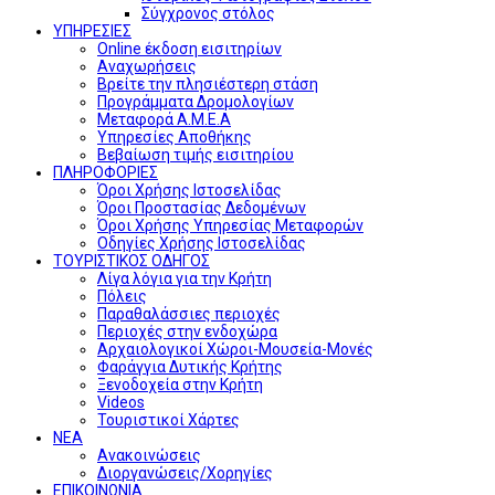
Σύγχρονος στόλος
ΥΠΗΡΕΣΙΕΣ
Online έκδοση εισιτηρίων
Αναχωρήσεις
Βρείτε την πλησιέστερη στάση
Προγράμματα Δρομολογίων
Μεταφορά Α.Μ.Ε.Α
Υπηρεσίες Αποθήκης
Βεβαίωση τιμής εισιτηρίου
ΠΛΗΡΟΦΟΡΙΕΣ
Όροι Χρήσης Ιστοσελίδας
Όροι Προστασίας Δεδομένων
Όροι Χρήσης Υπηρεσίας Μεταφορών
Οδηγίες Χρήσης Ιστοσελίδας
ΤΟΥΡΙΣΤΙΚΟΣ ΟΔΗΓΟΣ
Λίγα λόγια για την Κρήτη
Πόλεις
Παραθαλάσσιες περιοχές
Περιοχές στην ενδοχώρα
Αρχαιολογικοί Χώροι-Μουσεία-Μονές
Φαράγγια Δυτικής Κρήτης
Ξενοδοχεία στην Κρήτη
Videos
Τουριστικοί Χάρτες
ΝΕΑ
Ανακοινώσεις
Διοργανώσεις/Χορηγίες
ΕΠΙΚΟΙΝΩΝΙΑ