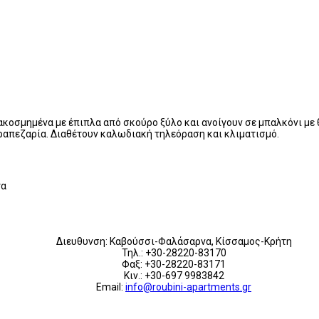
ακοσμημένα με έπιπλα από σκούρο ξύλο και ανοίγουν σε μπαλκόνι με 
τραπεζαρία. Διαθέτουν καλωδιακή τηλεόραση και κλιματισμό.
τα
Διευθυνση: Καβούσσι-Φαλάσαρνα, Κίσσαμος-Κρήτη
Τηλ.: +30-28220-83170
Φαξ: +30-28220-83171
Κιν.: +30-697 9983842
Email:
info@roubini-apartments.gr