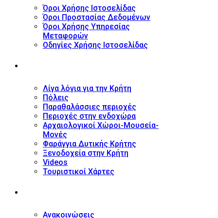
Όροι Χρήσης Ιστοσελίδας
Όροι Προστασίας Δεδομένων
Όροι Χρήσης Υπηρεσίας
Μεταφορών
Οδηγίες Χρήσης Ιστοσελίδας
ΤΟΥΡΙΣΤΙΚΟΣ ΟΔΗΓΟΣ
Λίγα λόγια για την Κρήτη
Πόλεις
Παραθαλάσσιες περιοχές
Περιοχές στην ενδοχώρα
Αρχαιολογικοί Χώροι-Μουσεία-
Μονές
Φαράγγια Δυτικής Κρήτης
Ξενοδοχεία στην Κρήτη
Videos
Τουριστικοί Χάρτες
ΝΕΑ
Ανακοινώσεις