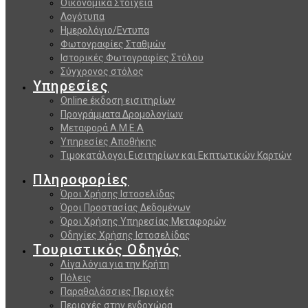
Οικονομικά Στοιχεία
Λογότυπα
Ημερολόγιο/Εντυπα
Φωτογραφίες Σταθμών
Ιστορικές Φωτογραφίες Στόλου
Σύγχρονος στόλος
Υπηρεσίες
Online έκδοση εισιτηρίων
Προγράμματα Δρομολογίων
Μεταφορά Α.Μ.Ε.Α
Υπηρεσίες Αποθήκης
Τιμοκατάλογοι Εισιτηρίων και Εκπτωτικών Καρτών
Πληροφορίες
Όροι Χρήσης Ιστοσελίδας
Όροι Προστασίας Δεδομένων
Όροι Χρήσης Υπηρεσίας Μεταφορών
Οδηγίες Χρήσης Ιστοσελίδας
Τουριστικός Οδηγός
Λίγα λόγια για την Κρήτη
Πόλεις
Παραθαλάσσιες Περιοχές
Περιοχές στην ενδοχώρα