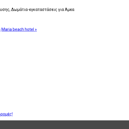
ευσης, Δωμάτια-εγκαταστάσεις για Αμεα
s
Maria beach hotel »
δρομές!