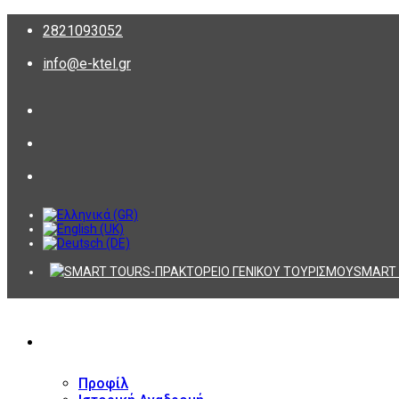
2821093052
info@e-ktel.gr
SMART 
ΕΤΑΙΡΕΙΑ
Προφίλ