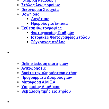
Ιστορική Αναδρομή
Στόλος λεωφορείων
Οικονομικά Στοιχεία
Download
Λογότυπα
Ημερολόγιο/Έντυπα
Έκθεση Φωτογραφίας
Φωτογραφίες Σταθμών
Ιστορικές Φωτογραφίες Στόλου
Σύγχρονος στόλος
ΥΠΗΡΕΣΙΕΣ
Online έκδοση εισιτηρίων
Αναχωρήσεις
Βρείτε την πλησιέστερη στάση
Προγράμματα Δρομολογίων
Μεταφορά Α.Μ.Ε.Α
Υπηρεσίες Αποθήκης
Βεβαίωση τιμής εισιτηρίου
ΠΛΗΡΟΦΟΡΙΕΣ