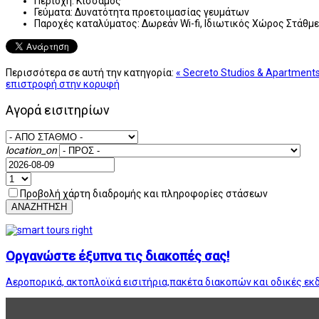
Περιοχή:
Κίσσαμος
Γεύματα:
Δυνατότητα προετοιμασίας γευμάτων
Παροχές καταλύματος:
Δωρεάν Wi-fi, Ιδιωτικός Χώρος Στάθμ
Περισσότερα σε αυτή την κατηγορία:
« Secretο Studios & Apartment
επιστροφή στην κορυφή
Αγορά εισιτηρίων
location_on
Προβολή χάρτη διαδρομής και πληροφορίες στάσεων
ΑΝΑΖΗΤΗΣΗ
Οργανώστε έξυπνα τις διακοπές σας!
Αεροπορικά, ακτοπλοϊκά εισιτήρια,πακέτα διακοπών και οδικές εκ