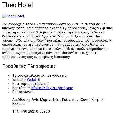
Theo Hotel
Το ξενοδοχείο Theo είναι τεσσάρων αστέρων και βρίσκεται σε μια
υπέροχη τοποθεσία στην περιοχή της Αγίας Μαρίνας, μόλις 9 χλμ απο
την πόλη των Χανίων. Χτισμένο στην κορυφή του λόφου, με θέα τη
θάλασσα και το νησί των Αγίων Θεοδώρων. Το ξενοδοχείο Theo
χαρακτηρίζεται για τη ζεστή και φιλική ατμόσφαιρα που προσφέρει. Η
οικογενειακή αυτή επιχείρηση με την παραδοσιακή φιλοξενία που
παρέχει σε συνδυασμό με τις υψηλών προδιαγραφών υπηρεσίες και
ανέσεις, έχουν ως στόχο να κάνουν τη διαμονή σας ευχάριστη
προσφέροντας σας ονειρεμένες διακοπές!
Πρόσθετες Πληροφορίες
Τύπος καταλύματος:
Ξενοδοχεία
Website:
Website
Κατηγορία αστέρων:
4
Κρατήσεις:
Κάντε κλίκ για κρατήσεις
Επικοινωνία:
Διεύθυνση: Αγία Μαρίνα Νέας Κυδωνίας, Χανιά-Κρήτη/
Ελλάδα
Tηλ : +30 28210-60960