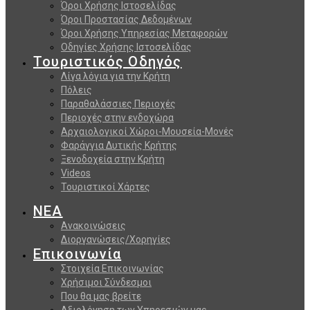
Όροι Χρήσης Ιστοσελίδας
Όροι Προστασίας Δεδομένων
Όροι Χρήσης Υπηρεσίας Μεταφορών
Οδηγίες Χρήσης Ιστοσελίδας
Τουριστικός Οδηγός
Λίγα λόγια για την Κρήτη
Πόλεις
Παραθαλάσσιες Περιοχές
Περιοχές στην ενδοχώρα
Αρχαιολογικοί Χώροι-Μουσεία-Μονές
Φαράγγια Δυτικής Κρήτης
Ξενοδοχεία στην Κρήτη
Videos
Τουριστικοί Χάρτες
ΝΕΑ
Ανακοινώσεις
Διοργανώσεις/Χορηγίες
Επικοινωνία
Στοιχεία Επικοινωνίας
Χρήσιμοι Σύνδεσμοι
Που θα μας βρείτε
Αξιολόγηση των Υπηρεσιών μας