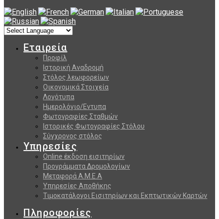
Εταιρεία
Προφίλ
Ιστορική Αναδρομή
Στόλος λεωφορείων
Οικονομικά Στοιχεία
Λογότυπα
Ημερολόγιο/Εντυπα
Φωτογραφίες Σταθμών
Ιστορικές Φωτογραφίες Στόλου
Σύγχρονος στόλος
Υπηρεσίες
Online έκδοση εισιτηρίων
Προγράμματα Δρομολογίων
Μεταφορά Α.Μ.Ε.Α
Υπηρεσίες Αποθήκης
Τιμοκατάλογοι Εισιτηρίων και Εκπτωτικών Καρτών
Πληροφορίες