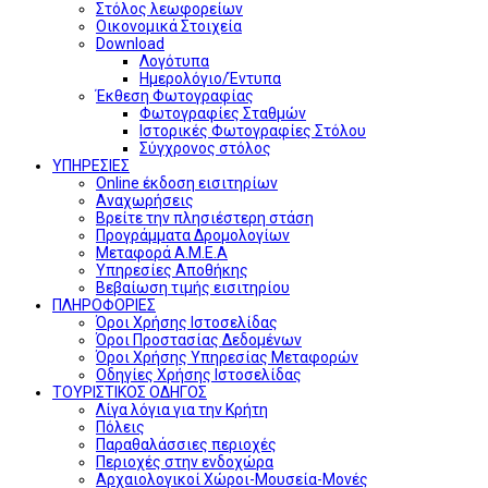
Στόλος λεωφορείων
Οικονομικά Στοιχεία
Download
Λογότυπα
Ημερολόγιο/Έντυπα
Έκθεση Φωτογραφίας
Φωτογραφίες Σταθμών
Ιστορικές Φωτογραφίες Στόλου
Σύγχρονος στόλος
ΥΠΗΡΕΣΙΕΣ
Online έκδοση εισιτηρίων
Αναχωρήσεις
Βρείτε την πλησιέστερη στάση
Προγράμματα Δρομολογίων
Μεταφορά Α.Μ.Ε.Α
Υπηρεσίες Αποθήκης
Βεβαίωση τιμής εισιτηρίου
ΠΛΗΡΟΦΟΡΙΕΣ
Όροι Χρήσης Ιστοσελίδας
Όροι Προστασίας Δεδομένων
Όροι Χρήσης Υπηρεσίας Μεταφορών
Οδηγίες Χρήσης Ιστοσελίδας
ΤΟΥΡΙΣΤΙΚΟΣ ΟΔΗΓΟΣ
Λίγα λόγια για την Κρήτη
Πόλεις
Παραθαλάσσιες περιοχές
Περιοχές στην ενδοχώρα
Αρχαιολογικοί Χώροι-Μουσεία-Μονές