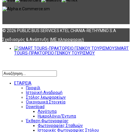
© 2026 PUBLIC BUS SERVICES KTEL CHANIA-RETHYMNO S.A
Σχεδιασμός & Ανάπτυξη:
ΙΜΕ πληροφορική
SMART
TOURS-ΠΡΑΚΤΟΡΕΙΟ ΓΕΝΙΚΟΥ ΤΟΥΡΙΣΜΟΥ
Αναζήτηση
ΕΤΑΙΡΕΙΑ
Προφίλ
Ιστορική Αναδρομή
Στόλος λεωφορείων
Οικονομικά Στοιχεία
Download
Λογότυπα
Ημερολόγιο/Έντυπα
Έκθεση Φωτογραφίας
Φωτογραφίες Σταθμών
Ιστορικές Φωτογραφίες Στόλου