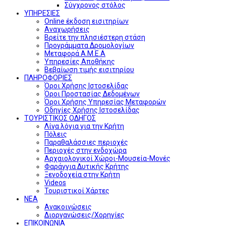
Σύγχρονος στόλος
ΥΠΗΡΕΣΙΕΣ
Online έκδοση εισιτηρίων
Αναχωρήσεις
Βρείτε την πλησιέστερη στάση
Προγράμματα Δρομολογίων
Μεταφορά Α.Μ.Ε.Α
Υπηρεσίες Αποθήκης
Βεβαίωση τιμής εισιτηρίου
ΠΛΗΡΟΦΟΡΙΕΣ
Όροι Χρήσης Ιστοσελίδας
Όροι Προστασίας Δεδομένων
Όροι Χρήσης Υπηρεσίας Μεταφορών
Οδηγίες Χρήσης Ιστοσελίδας
ΤΟΥΡΙΣΤΙΚΟΣ ΟΔΗΓΟΣ
Λίγα λόγια για την Κρήτη
Πόλεις
Παραθαλάσσιες περιοχές
Περιοχές στην ενδοχώρα
Αρχαιολογικοί Χώροι-Μουσεία-Μονές
Φαράγγια Δυτικής Κρήτης
Ξενοδοχεία στην Κρήτη
Videos
Τουριστικοί Χάρτες
ΝΕΑ
Ανακοινώσεις
Διοργανώσεις/Χορηγίες
ΕΠΙΚΟΙΝΩΝΙΑ