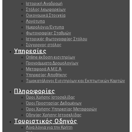
Ιστορική Αναδρομή
Στόλος λεωφορείων
Οικονομικά Στοιχεία
Λογότυπα
Ημερολόγιο/Εντυπα
Φωτογραφίες Σταθμών
Ιστορικές Φωτογραφίες Στόλου
Σύγχρονος στόλος
Υπηρεσίες
Online έκδοση εισιτηρίων
Προγράμματα Δρομολογίων
Μεταφορά Α.Μ.Ε.Α
Υπηρεσίες Αποθήκης
Τιμοκατάλογοι Εισιτηρίων και Εκπτωτικών Καρτών
Πληροφορίες
Όροι Χρήσης Ιστοσελίδας
Όροι Προστασίας Δεδομένων
Όροι Χρήσης Υπηρεσίας Μεταφορών
Οδηγίες Χρήσης Ιστοσελίδας
Τουριστικός Οδηγός
Λίγα λόγια για την Κρήτη