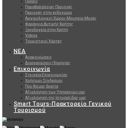
Πόλεις
Παραθαλάσσιες Περιοχές
Περιοχές στην ενδοχώρα
Αρχαιολογικοί Χώροι-Μουσεία-Μονές
Φαράγγια Δυτικής Κρήτης
Ξενοδοχεία στην Κρήτη
Videos
Τουριστικοί Χάρτες
ΝΕΑ
Ανακοινώσεις
Διοργανώσεις/Χορηγίες
Επικοινωνία
Στοιχεία Επικοινωνίας
Χρήσιμοι Σύνδεσμοι
Που θα μας βρείτε
Αξιολόγηση των Υπηρεσιών μας
Αξιολόγηση της Ιστοσελίδας μας
Smart Tours-Πρακτορείο Γενικού
Τουρισμού