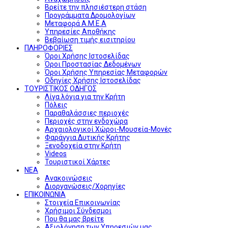
Βρείτε την πλησιέστερη στάση
Προγράμματα Δρομολογίων
Μεταφορά Α.Μ.Ε.Α
Υπηρεσίες Αποθήκης
Βεβαίωση τιμής εισιτηρίου
ΠΛΗΡΟΦΟΡΙΕΣ
Όροι Χρήσης Ιστοσελίδας
Όροι Προστασίας Δεδομένων
Όροι Χρήσης Υπηρεσίας Μεταφορών
Οδηγίες Χρήσης Ιστοσελίδας
ΤΟΥΡΙΣΤΙΚΟΣ ΟΔΗΓΟΣ
Λίγα λόγια για την Κρήτη
Πόλεις
Παραθαλάσσιες περιοχές
Περιοχές στην ενδοχώρα
Αρχαιολογικοί Χώροι-Μουσεία-Μονές
Φαράγγια Δυτικής Κρήτης
Ξενοδοχεία στην Κρήτη
Videos
Τουριστικοί Χάρτες
ΝΕΑ
Ανακοινώσεις
Διοργανώσεις/Χορηγίες
ΕΠΙΚΟΙΝΩΝΙΑ
Στοιχεία Επικοινωνίας
Χρήσιμοι Σύνδεσμοι
Που θα μας βρείτε
Αξιολόγηση των Υπηρεσιών μας