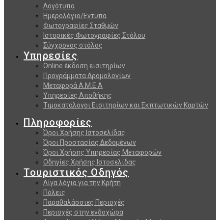
Λογότυπα
Ημερολόγιο/Εντυπα
Φωτογραφίες Σταθμών
Ιστορικές Φωτογραφίες Στόλου
Σύγχρονος στόλος
Υπηρεσίες
Online έκδοση εισιτηρίων
Προγράμματα Δρομολογίων
Μεταφορά Α.Μ.Ε.Α
Υπηρεσίες Αποθήκης
Τιμοκατάλογοι Εισιτηρίων και Εκπτωτικών Καρτών
Πληροφορίες
Όροι Χρήσης Ιστοσελίδας
Όροι Προστασίας Δεδομένων
Όροι Χρήσης Υπηρεσίας Μεταφορών
Οδηγίες Χρήσης Ιστοσελίδας
Τουριστικός Οδηγός
Λίγα λόγια για την Κρήτη
Πόλεις
Παραθαλάσσιες Περιοχές
Περιοχές στην ενδοχώρα