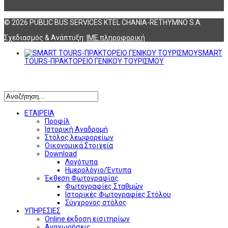
© 2026 PUBLIC BUS SERVICES KTEL CHANIA-RETHYMNO S.A
Σχεδιασμός & Ανάπτυξη:
ΙΜΕ πληροφορική
SMART
TOURS-ΠΡΑΚΤΟΡΕΙΟ ΓΕΝΙΚΟΥ ΤΟΥΡΙΣΜΟΥ
Αναζήτηση
ΕΤΑΙΡΕΙΑ
Προφίλ
Ιστορική Αναδρομή
Στόλος λεωφορείων
Οικονομικά Στοιχεία
Download
Λογότυπα
Ημερολόγιο/Έντυπα
Έκθεση Φωτογραφίας
Φωτογραφίες Σταθμών
Ιστορικές Φωτογραφίες Στόλου
Σύγχρονος στόλος
ΥΠΗΡΕΣΙΕΣ
Online έκδοση εισιτηρίων
Αναχωρήσεις