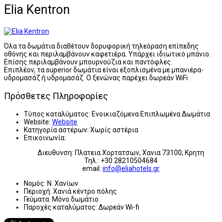
Elia Kentron
Όλα τα δωμάτια διαθέτουν δορυφορική τηλεόραση επίπεδης
οθόνης και περιλαμβάνουν καφετιέρα. Υπάρχει ιδιωτικό μπάνιο.
Επίσης περιλαμβάνουν μπουρνούζια και παντόφλες.
Επιπλέον, τα superior δωμάτια είναι εξοπλισμένα με μπανιέρα-
υδρομασάζ ή υδρομασάζ. Ο ξενώνας παρέχει δωρεάν WiFi
Πρόσθετες Πληροφορίες
Τύπος καταλύματος:
Ενοικιαζόμενα Επιπλωμένα Δωμάτια
Website:
Website
Κατηγορία αστέρων:
Χωρίς αστέρια
Επικοινωνία:
Διευθυνση: Πλατεια Χορτατσων, Χανια 73100, Κρητη
Τηλ.: +30 28210504684
email:
info@eliahotels.gr
Νομός:
Ν. Χανίων
Περιοχή:
Χανιά κέντρο πόλης
Γεύματα:
Μόνο δωμάτιο
Παροχές καταλύματος:
Δωρεάν Wi-fi