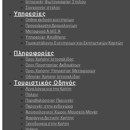
Ιστορικές Φωτογραφίες Στόλου
Σύγχρονος στόλος
Υπηρεσίες
Online έκδοση εισιτηρίων
Προγράμματα Δρομολογίων
Μεταφορά Α.Μ.Ε.Α
Υπηρεσίες Αποθήκης
Τιμοκατάλογοι Εισιτηρίων και Εκπτωτικών Καρτών
Πληροφορίες
Όροι Χρήσης Ιστοσελίδας
Όροι Προστασίας Δεδομένων
Όροι Χρήσης Υπηρεσίας Μεταφορών
Οδηγίες Χρήσης Ιστοσελίδας
Τουριστικός Οδηγός
Λίγα λόγια για την Κρήτη
Πόλεις
Παραθαλάσσιες Περιοχές
Περιοχές στην ενδοχώρα
Αρχαιολογικοί Χώροι-Μουσεία-Μονές
Φαράγγια Δυτικής Κρήτης
Ξενοδοχεία στην Κρήτη
Videos