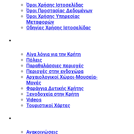
Όροι Χρήσης Ιστοσελίδας
Όροι Προστασίας Δεδομένων
Όροι Χρήσης Υπηρεσίας
Μεταφορών
Οδηγίες Χρήσης Ιστοσελίδας
ΤΟΥΡΙΣΤΙΚΟΣ ΟΔΗΓΟΣ
Λίγα λόγια για την Κρήτη
Πόλεις
Παραθαλάσσιες περιοχές
Περιοχές στην ενδοχώρα
Αρχαιολογικοί Χώροι-Μουσεία-
Μονές
Φαράγγια Δυτικής Κρήτης
Ξενοδοχεία στην Κρήτη
Videos
Τουριστικοί Χάρτες
ΝΕΑ
Ανακοινώσεις