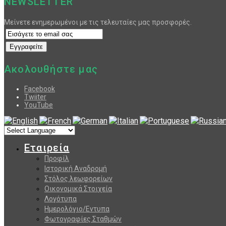
NEWSLETTER
Μείνετε ενημερωμένοι με τις τελευταίες μας προσφορές.
Ακολουθήστε μας
Facebook
Twiiter
YouTube
Εταιρεία
Προφίλ
Ιστορική Αναδρομή
Στόλος λεωφορείων
Οικονομικά Στοιχεία
Λογότυπα
Ημερολόγιο/Εντυπα
Φωτογραφίες Σταθμών