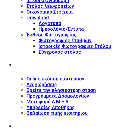
Ιστορική Αναδρομή
Στόλος λεωφορείων
Οικονομικά Στοιχεία
Download
Λογότυπα
Ημερολόγιο/Έντυπα
Έκθεση Φωτογραφίας
Φωτογραφίες Σταθμών
Ιστορικές Φωτογραφίες Στόλου
Σύγχρονος στόλος
ΥΠΗΡΕΣΙΕΣ
Online έκδοση εισιτηρίων
Αναχωρήσεις
Βρείτε την πλησιέστερη στάση
Προγράμματα Δρομολογίων
Μεταφορά Α.Μ.Ε.Α
Υπηρεσίες Αποθήκης
Βεβαίωση τιμής εισιτηρίου
ΠΛΗΡΟΦΟΡΙΕΣ