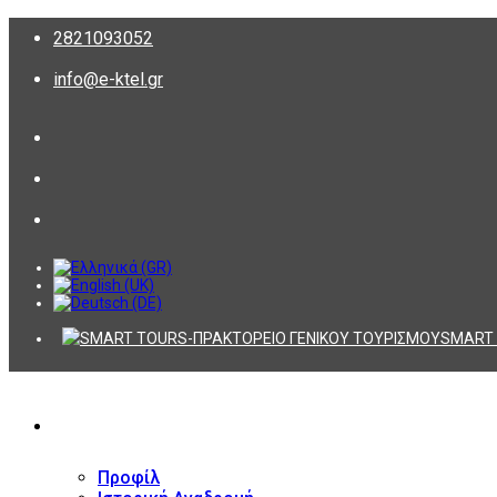
2821093052
info@e-ktel.gr
SMART 
ΕΤΑΙΡΕΙΑ
Προφίλ