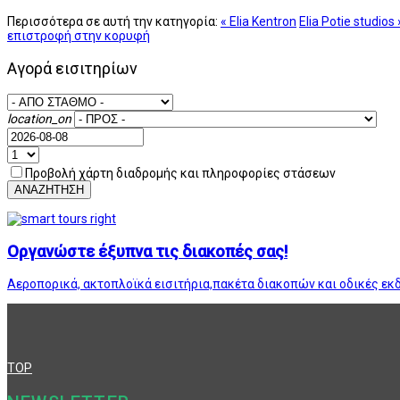
Περισσότερα σε αυτή την κατηγορία:
« Elia Kentron
Elia Potie studios 
επιστροφή στην κορυφή
Αγορά εισιτηρίων
location_on
Προβολή χάρτη διαδρομής και πληροφορίες στάσεων
ΑΝΑΖΗΤΗΣΗ
Οργανώστε έξυπνα τις διακοπές σας!
Αεροπορικά, ακτοπλοϊκά εισιτήρια,πακέτα διακοπών και οδικές εκ
TOP