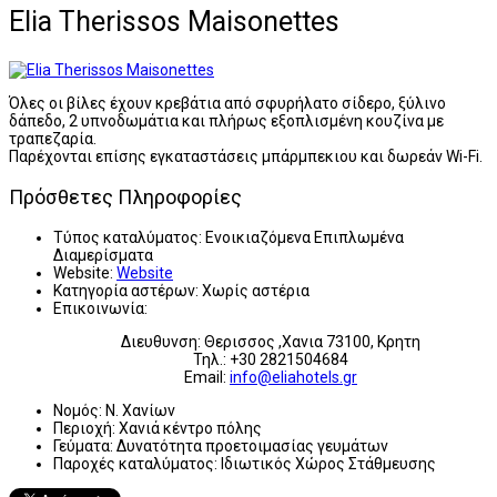
Elia Therissos Maisonettes
Όλες οι βίλες έχουν κρεβάτια από σφυρήλατο σίδερο, ξύλινο
δάπεδο, 2 υπνοδωμάτια και πλήρως εξοπλισμένη κουζίνα με
τραπεζαρία.
Παρέχονται επίσης εγκαταστάσεις μπάρμπεκιου και δωρεάν Wi-Fi.
Πρόσθετες Πληροφορίες
Τύπος καταλύματος:
Ενοικιαζόμενα Επιπλωμένα
Διαμερίσματα
Website:
Website
Κατηγορία αστέρων:
Χωρίς αστέρια
Επικοινωνία:
Διευθυνση: Θερισσος ,Χανια 73100, Κρητη
Τηλ.: +30 2821504684
Email:
info@eliahotels.gr
Νομός:
Ν. Χανίων
Περιοχή:
Χανιά κέντρο πόλης
Γεύματα:
Δυνατότητα προετοιμασίας γευμάτων
Παροχές καταλύματος:
Ιδιωτικός Χώρος Στάθμευσης