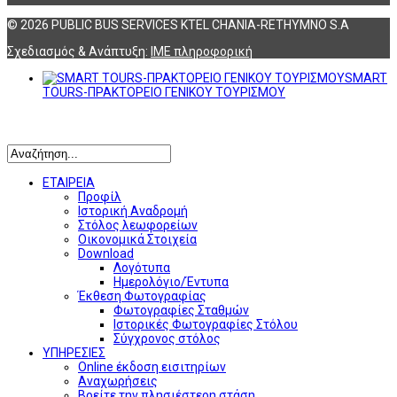
© 2026 PUBLIC BUS SERVICES KTEL CHANIA-RETHYMNO S.A
Σχεδιασμός & Ανάπτυξη:
ΙΜΕ πληροφορική
SMART
TOURS-ΠΡΑΚΤΟΡΕΙΟ ΓΕΝΙΚΟΥ ΤΟΥΡΙΣΜΟΥ
Αναζήτηση
ΕΤΑΙΡΕΙΑ
Προφίλ
Ιστορική Αναδρομή
Στόλος λεωφορείων
Οικονομικά Στοιχεία
Download
Λογότυπα
Ημερολόγιο/Έντυπα
Έκθεση Φωτογραφίας
Φωτογραφίες Σταθμών
Ιστορικές Φωτογραφίες Στόλου
Σύγχρονος στόλος
ΥΠΗΡΕΣΙΕΣ
Online έκδοση εισιτηρίων
Αναχωρήσεις
Βρείτε την πλησιέστερη στάση