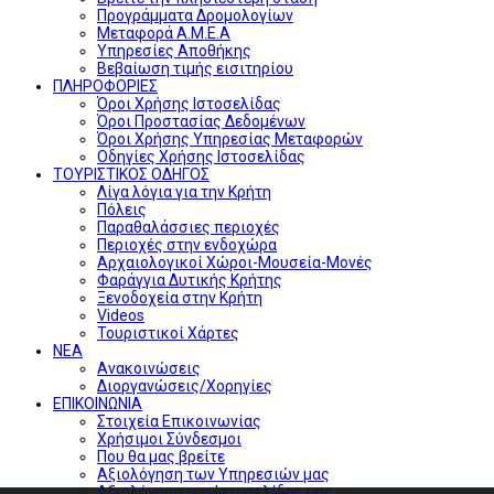
Προγράμματα Δρομολογίων
Μεταφορά Α.Μ.Ε.Α
Υπηρεσίες Αποθήκης
Βεβαίωση τιμής εισιτηρίου
ΠΛΗΡΟΦΟΡΙΕΣ
Όροι Χρήσης Ιστοσελίδας
Όροι Προστασίας Δεδομένων
Όροι Χρήσης Υπηρεσίας Μεταφορών
Οδηγίες Χρήσης Ιστοσελίδας
ΤΟΥΡΙΣΤΙΚΟΣ ΟΔΗΓΟΣ
Λίγα λόγια για την Κρήτη
Πόλεις
Παραθαλάσσιες περιοχές
Περιοχές στην ενδοχώρα
Αρχαιολογικοί Χώροι-Μουσεία-Μονές
Φαράγγια Δυτικής Κρήτης
Ξενοδοχεία στην Κρήτη
Videos
Τουριστικοί Χάρτες
ΝΕΑ
Ανακοινώσεις
Διοργανώσεις/Χορηγίες
ΕΠΙΚΟΙΝΩΝΙΑ
Στοιχεία Επικοινωνίας
Χρήσιμοι Σύνδεσμοι
Που θα μας βρείτε
Αξιολόγηση των Υπηρεσιών μας
Αξιολόγηση της Ιστοσελίδας μας