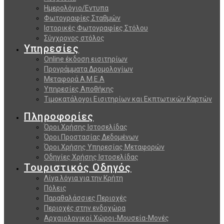
Ημερολόγιο/Εντυπα
Φωτογραφίες Σταθμών
Ιστορικές Φωτογραφίες Στόλου
Σύγχρονος στόλος
Υπηρεσίες
Online έκδοση εισιτηρίων
Προγράμματα Δρομολογίων
Μεταφορά Α.Μ.Ε.Α
Υπηρεσίες Αποθήκης
Τιμοκατάλογοι Εισιτηρίων και Εκπτωτικών Καρτών
Πληροφορίες
Όροι Χρήσης Ιστοσελίδας
Όροι Προστασίας Δεδομένων
Όροι Χρήσης Υπηρεσίας Μεταφορών
Οδηγίες Χρήσης Ιστοσελίδας
Τουριστικός Οδηγός
Λίγα λόγια για την Κρήτη
Πόλεις
Παραθαλάσσιες Περιοχές
Περιοχές στην ενδοχώρα
Αρχαιολογικοί Χώροι-Μουσεία-Μονές