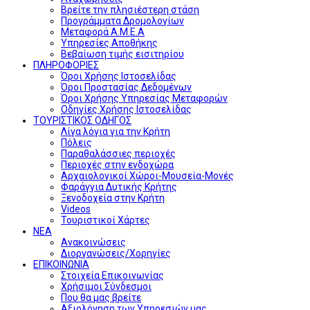
Βρείτε την πλησιέστερη στάση
Προγράμματα Δρομολογίων
Μεταφορά Α.Μ.Ε.Α
Υπηρεσίες Αποθήκης
Βεβαίωση τιμής εισιτηρίου
ΠΛΗΡΟΦΟΡΙΕΣ
Όροι Χρήσης Ιστοσελίδας
Όροι Προστασίας Δεδομένων
Όροι Χρήσης Υπηρεσίας Μεταφορών
Οδηγίες Χρήσης Ιστοσελίδας
ΤΟΥΡΙΣΤΙΚΟΣ ΟΔΗΓΟΣ
Λίγα λόγια για την Κρήτη
Πόλεις
Παραθαλάσσιες περιοχές
Περιοχές στην ενδοχώρα
Αρχαιολογικοί Χώροι-Μουσεία-Μονές
Φαράγγια Δυτικής Κρήτης
Ξενοδοχεία στην Κρήτη
Videos
Τουριστικοί Χάρτες
ΝΕΑ
Ανακοινώσεις
Διοργανώσεις/Χορηγίες
ΕΠΙΚΟΙΝΩΝΙΑ
Στοιχεία Επικοινωνίας
Χρήσιμοι Σύνδεσμοι
Που θα μας βρείτε
Αξιολόγηση των Υπηρεσιών μας