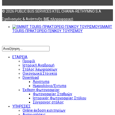
© 2026 PUBLIC BUS SERVICES KTEL CHANIA-RETHYMNO S.A
Σχεδιασμός & Ανάπτυξη:
ΙΜΕ πληροφορική
SMART
TOURS-ΠΡΑΚΤΟΡΕΙΟ ΓΕΝΙΚΟΥ ΤΟΥΡΙΣΜΟΥ
Αναζήτηση
ΕΤΑΙΡΕΙΑ
Προφίλ
Ιστορική Αναδρομή
Στόλος λεωφορείων
Οικονομικά Στοιχεία
Download
Λογότυπα
Ημερολόγιο/Έντυπα
Έκθεση Φωτογραφίας
Φωτογραφίες Σταθμών
Ιστορικές Φωτογραφίες Στόλου
Σύγχρονος στόλος
ΥΠΗΡΕΣΙΕΣ
Online έκδοση εισιτηρίων
Αναχωρήσεις