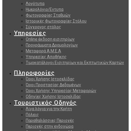
Λογότυπα
Ημερολόγιο/Εντυπα
Φωτογραφίες Σταθμών
Ιστορικές Φωτογραφίες Στόλου
Σύγχρονος στόλος
Υπηρεσίες
Online έκδοση εισιτηρίων
Προγράμματα Δρομολογίων
Μεταφορά Α.Μ.Ε.Α
Υπηρεσίες Αποθήκης
Τιμοκατάλογοι Εισιτηρίων και Εκπτωτικών Καρτών
Πληροφορίες
Όροι Χρήσης Ιστοσελίδας
Όροι Προστασίας Δεδομένων
Όροι Χρήσης Υπηρεσίας Μεταφορών
Οδηγίες Χρήσης Ιστοσελίδας
Τουριστικός Οδηγός
Λίγα λόγια για την Κρήτη
Πόλεις
Παραθαλάσσιες Περιοχές
Περιοχές στην ενδοχώρα