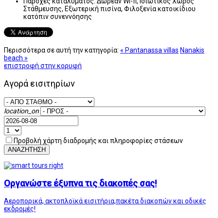
Παροχές καταλύματος:
Δωρεάν Wi-fi, Ιδιωτικός Χώρος
Στάθμευσης, Εξωτερική πισίνα, Φιλοξενία κατοικίδιου
κατόπιν συνεννόησης
Περισσότερα σε αυτή την κατηγορία:
« Pantanassa villas
Nanakis
beach »
επιστροφή στην κορυφή
Αγορά εισιτηρίων
location_on
Προβολή χάρτη διαδρομής και πληροφορίες στάσεων
ΑΝΑΖΗΤΗΣΗ
Οργανώστε έξυπνα τις διακοπές σας!
Αεροπορικά, ακτοπλοϊκά εισιτήρια,πακέτα διακοπών και οδικές
εκδρομές!