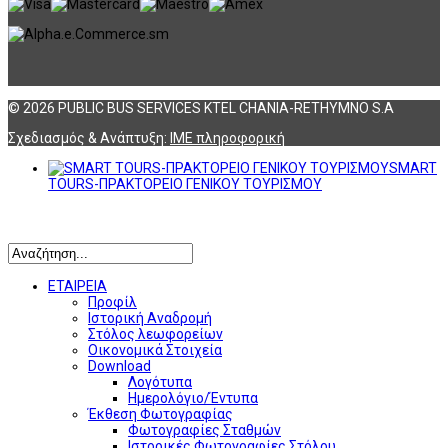
© 2026 PUBLIC BUS SERVICES KTEL CHANIA-RETHYMNO S.A
Σχεδιασμός & Ανάπτυξη:
ΙΜΕ πληροφορική
SMART
TOURS-ΠΡΑΚΤΟΡΕΙΟ ΓΕΝΙΚΟΥ ΤΟΥΡΙΣΜΟΥ
Αναζήτηση
ΕΤΑΙΡΕΙΑ
Προφίλ
Ιστορική Αναδρομή
Στόλος λεωφορείων
Οικονομικά Στοιχεία
Download
Λογότυπα
Ημερολόγιο/Έντυπα
Έκθεση Φωτογραφίας
Φωτογραφίες Σταθμών
Ιστορικές Φωτογραφίες Στόλου