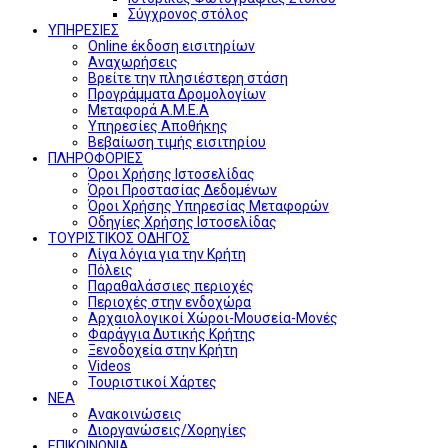
Σύγχρονος στόλος
ΥΠΗΡΕΣΙΕΣ
Online έκδοση εισιτηρίων
Αναχωρήσεις
Βρείτε την πλησιέστερη στάση
Προγράμματα Δρομολογίων
Μεταφορά Α.Μ.Ε.Α
Υπηρεσίες Αποθήκης
Βεβαίωση τιμής εισιτηρίου
ΠΛΗΡΟΦΟΡΙΕΣ
Όροι Χρήσης Ιστοσελίδας
Όροι Προστασίας Δεδομένων
Όροι Χρήσης Υπηρεσίας Μεταφορών
Οδηγίες Χρήσης Ιστοσελίδας
ΤΟΥΡΙΣΤΙΚΟΣ ΟΔΗΓΟΣ
Λίγα λόγια για την Κρήτη
Πόλεις
Παραθαλάσσιες περιοχές
Περιοχές στην ενδοχώρα
Αρχαιολογικοί Χώροι-Μουσεία-Μονές
Φαράγγια Δυτικής Κρήτης
Ξενοδοχεία στην Κρήτη
Videos
Τουριστικοί Χάρτες
ΝΕΑ
Ανακοινώσεις
Διοργανώσεις/Χορηγίες
ΕΠΙΚΟΙΝΩΝΙΑ