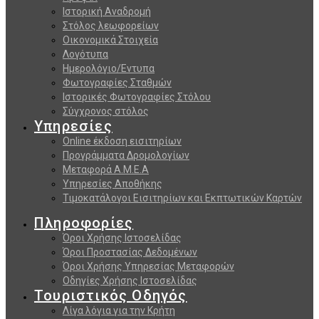
Ιστορική Αναδρομή
Στόλος λεωφορείων
Οικονομικά Στοιχεία
Λογότυπα
Ημερολόγιο/Εντυπα
Φωτογραφίες Σταθμών
Ιστορικές Φωτογραφίες Στόλου
Σύγχρονος στόλος
Υπηρεσίες
Online έκδοση εισιτηρίων
Προγράμματα Δρομολογίων
Μεταφορά Α.Μ.Ε.Α
Υπηρεσίες Αποθήκης
Τιμοκατάλογοι Εισιτηρίων και Εκπτωτικών Καρτών
Πληροφορίες
Όροι Χρήσης Ιστοσελίδας
Όροι Προστασίας Δεδομένων
Όροι Χρήσης Υπηρεσίας Μεταφορών
Οδηγίες Χρήσης Ιστοσελίδας
Τουριστικός Οδηγός
Λίγα λόγια για την Κρήτη