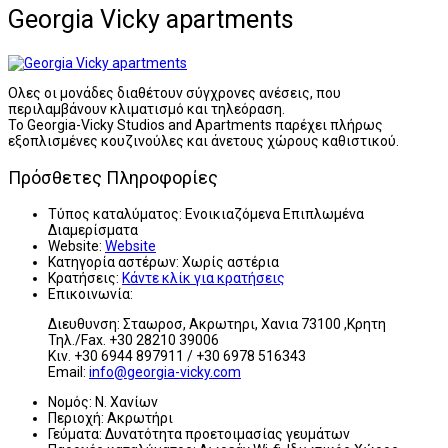
Georgia Vicky apartments
Oλες οι μονάδες διαθέτουν σύγχρονες ανέσεις, που
περιλαμβάνουν κλιματισμό και τηλεόραση.
Το Georgia-Vicky Studios and Apartments παρέχει πλήρως
εξοπλισμένες κουζινούλες και άνετους χώρους καθιστικού.
Πρόσθετες Πληροφορίες
Τύπος καταλύματος:
Ενοικιαζόμενα Επιπλωμένα
Διαμερίσματα
Website:
Website
Κατηγορία αστέρων:
Χωρίς αστέρια
Κρατήσεις:
Κάντε κλίκ για κρατήσεις
Επικοινωνία:
Διευθυνση: Σταωροσ, Ακρωτηρι, Χανια 73100 ,Κρητη
Τηλ./Fax. +30 28210 39006
Κιν. +30 6944 897911 / +30 6978 516343
Email:
info@georgia-vicky.com
Νομός:
Ν. Χανίων
Περιοχή:
Ακρωτήρι
Γεύματα:
Δυνατότητα προετοιμασίας γευμάτων