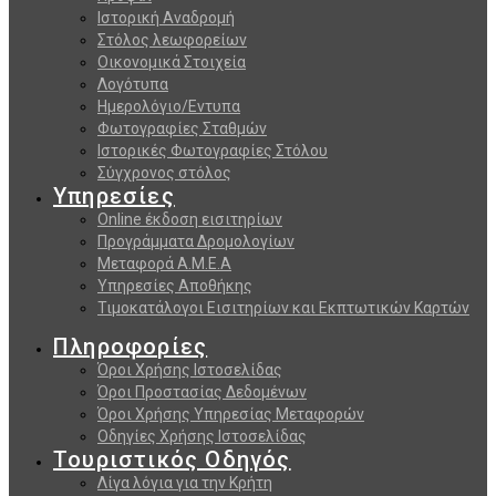
Ιστορική Αναδρομή
Στόλος λεωφορείων
Οικονομικά Στοιχεία
Λογότυπα
Ημερολόγιο/Εντυπα
Φωτογραφίες Σταθμών
Ιστορικές Φωτογραφίες Στόλου
Σύγχρονος στόλος
Υπηρεσίες
Online έκδοση εισιτηρίων
Προγράμματα Δρομολογίων
Μεταφορά Α.Μ.Ε.Α
Υπηρεσίες Αποθήκης
Τιμοκατάλογοι Εισιτηρίων και Εκπτωτικών Καρτών
Πληροφορίες
Όροι Χρήσης Ιστοσελίδας
Όροι Προστασίας Δεδομένων
Όροι Χρήσης Υπηρεσίας Μεταφορών
Οδηγίες Χρήσης Ιστοσελίδας
Τουριστικός Οδηγός
Λίγα λόγια για την Κρήτη