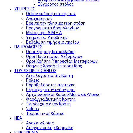
Σύγχρονος στόλος
ΥΠΗΡΕΣΙΕΣ
Online έκδοση εισιτηρίων
Αναχωρήσεις
Βρείτε την πλησιέστερη στάση
Προγράμματα Δρομολογίων
Μεταφορά Α.Μ.Ε.Α
Υπηρεσίες Αποθήκης
Βεβαίωση τιμής εισιτηρίου
ΠΛΗΡΟΦΟΡΙΕΣ
Όροι Χρήσης Ιστοσελίδας
Όροι Προστασίας Δεδομένων
Όροι Χρήσης Υπηρεσίας Μεταφορών
Οδηγίες Χρήσης Ιστοσελίδας
ΤΟΥΡΙΣΤΙΚΟΣ ΟΔΗΓΟΣ
Λίγα λόγια για την Κρήτη
Πόλεις
Παραθαλάσσιες περιοχές
Περιοχές στην ενδοχώρα
Αρχαιολογικοί Χώροι-Μουσεία-Μονές
Φαράγγια Δυτικής Κρήτης
Ξενοδοχεία στην Κρήτη
Videos
Τουριστικοί Χάρτες
ΝΕΑ
Ανακοινώσεις
Διοργανώσεις/Χορηγίες
ΕΠΙΚΟΙΝΩΝΙΑ