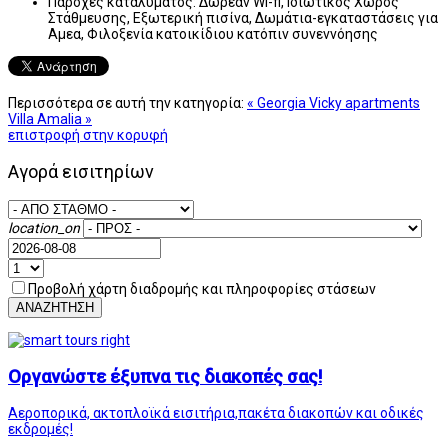
Παροχές καταλύματος:
Δωρεάν Wi-fi, Ιδιωτικός Χώρος
Στάθμευσης, Εξωτερική πισίνα, Δωμάτια-εγκαταστάσεις για
Αμεα, Φιλοξενία κατοικίδιου κατόπιν συνεννόησης
Περισσότερα σε αυτή την κατηγορία:
« Georgia Vicky apartments
Villa Amalia »
επιστροφή στην κορυφή
Αγορά εισιτηρίων
location_on
Προβολή χάρτη διαδρομής και πληροφορίες στάσεων
ΑΝΑΖΗΤΗΣΗ
Οργανώστε έξυπνα τις διακοπές σας!
Αεροπορικά, ακτοπλοϊκά εισιτήρια,πακέτα διακοπών και οδικές
εκδρομές!