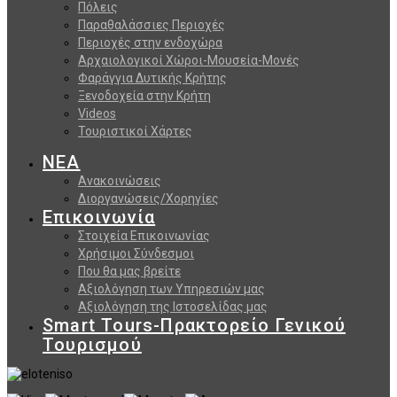
Πόλεις
Παραθαλάσσιες Περιοχές
Περιοχές στην ενδοχώρα
Αρχαιολογικοί Χώροι-Μουσεία-Μονές
Φαράγγια Δυτικής Κρήτης
Ξενοδοχεία στην Κρήτη
Videos
Τουριστικοί Χάρτες
ΝΕΑ
Ανακοινώσεις
Διοργανώσεις/Χορηγίες
Επικοινωνία
Στοιχεία Επικοινωνίας
Χρήσιμοι Σύνδεσμοι
Που θα μας βρείτε
Αξιολόγηση των Υπηρεσιών μας
Αξιολόγηση της Ιστοσελίδας μας
Smart Tours-Πρακτορείο Γενικού
Τουρισμού