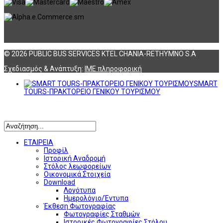
© 2026 PUBLIC BUS SERVICES KTEL CHANIA-RETHYMNO S.A
Σχεδιασμός & Ανάπτυξη:
ΙΜΕ πληροφορική
SMART
TOURS-ΠΡΑΚΤΟΡΕΙΟ ΓΕΝΙΚΟΥ ΤΟΥΡΙΣΜΟΥ
Αναζήτηση
ΕΤΑΙΡΕΙΑ
Προφίλ
Ιστορική Αναδρομή
Στόλος λεωφορείων
Οικονομικά Στοιχεία
Download
Λογότυπα
Ημερολόγιο/Έντυπα
Έκθεση Φωτογραφίας
Φωτογραφίες Σταθμών
Ιστορικές Φωτογραφίες Στόλου