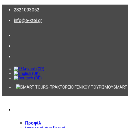
2821093052
info@e-ktel.gr
SMART 
ΕΤΑΙΡΕΙΑ
Προφίλ