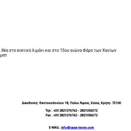
 θέα στο ενετικό λιμάνι και στο 15ου αιώνα Φάρο των Χανίων.
ύματ
Διευθυνση: Θεοτοκοπουλου 18, Παλιο Λιμανι, Χανια, Κρητη
- 73100
Τηλ : +30 2821076762 - 2821056372
Fax : +30 2821076762 - 2821056372
E-MAIL:
info@casa-leone.com