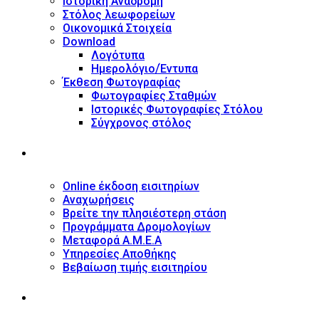
Ιστορική Αναδρομή
Στόλος λεωφορείων
Οικονομικά Στοιχεία
Download
Λογότυπα
Ημερολόγιο/Έντυπα
Έκθεση Φωτογραφίας
Φωτογραφίες Σταθμών
Ιστορικές Φωτογραφίες Στόλου
Σύγχρονος στόλος
ΥΠΗΡΕΣΙΕΣ
Online έκδοση εισιτηρίων
Αναχωρήσεις
Βρείτε την πλησιέστερη στάση
Προγράμματα Δρομολογίων
Μεταφορά Α.Μ.Ε.Α
Υπηρεσίες Αποθήκης
Βεβαίωση τιμής εισιτηρίου
ΠΛΗΡΟΦΟΡΙΕΣ