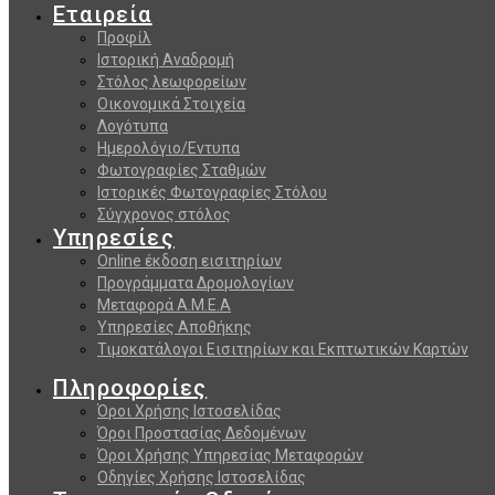
Εταιρεία
Προφίλ
Ιστορική Αναδρομή
Στόλος λεωφορείων
Οικονομικά Στοιχεία
Λογότυπα
Ημερολόγιο/Εντυπα
Φωτογραφίες Σταθμών
Ιστορικές Φωτογραφίες Στόλου
Σύγχρονος στόλος
Υπηρεσίες
Online έκδοση εισιτηρίων
Προγράμματα Δρομολογίων
Μεταφορά Α.Μ.Ε.Α
Υπηρεσίες Αποθήκης
Τιμοκατάλογοι Εισιτηρίων και Εκπτωτικών Καρτών
Πληροφορίες
Όροι Χρήσης Ιστοσελίδας
Όροι Προστασίας Δεδομένων
Όροι Χρήσης Υπηρεσίας Μεταφορών
Οδηγίες Χρήσης Ιστοσελίδας