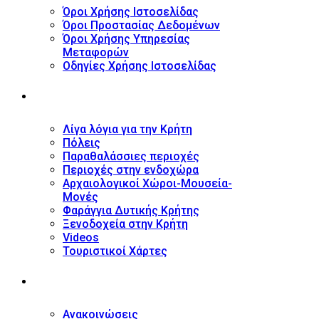
Όροι Χρήσης Ιστοσελίδας
Όροι Προστασίας Δεδομένων
Όροι Χρήσης Υπηρεσίας
Μεταφορών
Οδηγίες Χρήσης Ιστοσελίδας
ΤΟΥΡΙΣΤΙΚΟΣ ΟΔΗΓΟΣ
Λίγα λόγια για την Κρήτη
Πόλεις
Παραθαλάσσιες περιοχές
Περιοχές στην ενδοχώρα
Αρχαιολογικοί Χώροι-Μουσεία-
Μονές
Φαράγγια Δυτικής Κρήτης
Ξενοδοχεία στην Κρήτη
Videos
Τουριστικοί Χάρτες
ΝΕΑ
Ανακοινώσεις