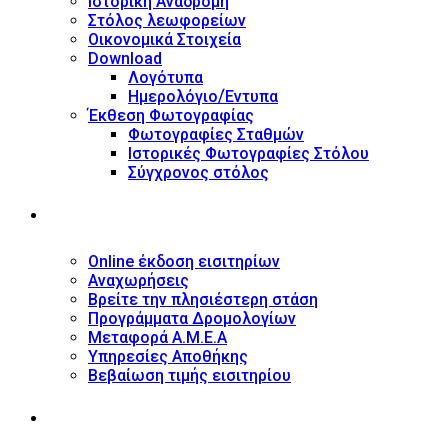
Ιστορική Αναδρομή
Στόλος λεωφορείων
Οικονομικά Στοιχεία
Download
Λογότυπα
Ημερολόγιο/Έντυπα
Έκθεση Φωτογραφίας
Φωτογραφίες Σταθμών
Ιστορικές Φωτογραφίες Στόλου
Σύγχρονος στόλος
ΥΠΗΡΕΣΙΕΣ
Online έκδοση εισιτηρίων
Αναχωρήσεις
Βρείτε την πλησιέστερη στάση
Προγράμματα Δρομολογίων
Μεταφορά Α.Μ.Ε.Α
Υπηρεσίες Αποθήκης
Βεβαίωση τιμής εισιτηρίου
ΠΛΗΡΟΦΟΡΙΕΣ