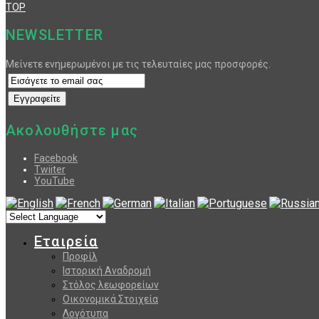
TOP
NEWSLETTER
Μείνετε ενημερωμένοι με τις τελευταίες μας προσφορές.
Ακολουθήστε μας
Facebook
Twiiter
YouTube
Εταιρεία
Προφίλ
Ιστορική Αναδρομή
Στόλος λεωφορείων
Οικονομικά Στοιχεία
Λογότυπα