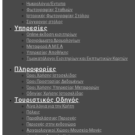
Ημερολόγιο/Εντυπα
Φωτογραφίες Σταθμών
Ιστορικές Φωτογραφίες Στόλου
Σύγχρονος στόλος
Υπηρεσίες
Online έκδοση εισιτηρίων
Προγράμματα Δρομολογίων
Μεταφορά Α.Μ.Ε.Α
Υπηρεσίες Αποθήκης
Τιμοκατάλογοι Εισιτηρίων και Εκπτωτικών Καρτών
Πληροφορίες
Όροι Χρήσης Ιστοσελίδας
Όροι Προστασίας Δεδομένων
Όροι Χρήσης Υπηρεσίας Μεταφορών
Οδηγίες Χρήσης Ιστοσελίδας
Τουριστικός Οδηγός
Λίγα λόγια για την Κρήτη
Πόλεις
Παραθαλάσσιες Περιοχές
Περιοχές στην ενδοχώρα
Αρχαιολογικοί Χώροι-Μουσεία-Μονές