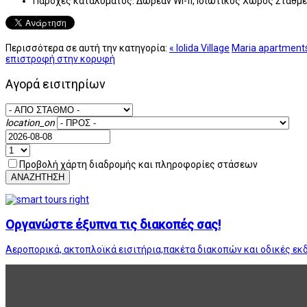
Παροχές καταλύματος:
Δωρεάν Wi-fi, Ιδιωτικός Χώρος Στάθμ
Περισσότερα σε αυτή την κατηγορία:
« Iolida Village
Maria apartment
επιστροφή στην κορυφή
Αγορά εισιτηρίων
location_on
Προβολή χάρτη διαδρομής και πληροφορίες στάσεων
ΑΝΑΖΗΤΗΣΗ
Οργανώστε έξυπνα τις διακοπές σας!
Αεροπορικά, ακτοπλοϊκά εισιτήρια,πακέτα διακοπών και οδικές εκ