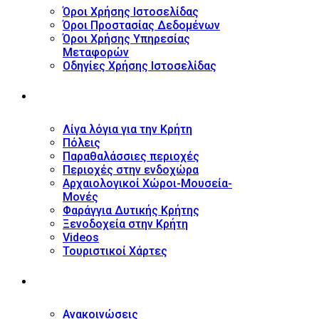
Όροι Χρήσης Ιστοσελίδας
Όροι Προστασίας Δεδομένων
Όροι Χρήσης Υπηρεσίας
Μεταφορών
Οδηγίες Χρήσης Ιστοσελίδας
ΤΟΥΡΙΣΤΙΚΟΣ ΟΔΗΓΟΣ
Λίγα λόγια για την Κρήτη
Πόλεις
Παραθαλάσσιες περιοχές
Περιοχές στην ενδοχώρα
Αρχαιολογικοί Χώροι-Μουσεία-
Μονές
Φαράγγια Δυτικής Κρήτης
Ξενοδοχεία στην Κρήτη
Videos
Τουριστικοί Χάρτες
ΝΕΑ
Ανακοινώσεις