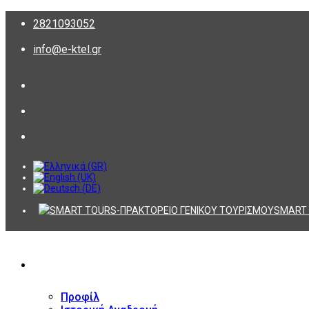
2821093052
info@e-ktel.gr
SMART 
ΕΤΑΙΡΕΙΑ
Προφίλ