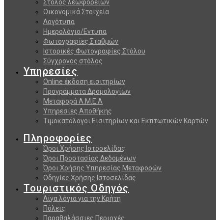
Στόλος λεωφορείων
Οικονομικά Στοιχεία
Λογότυπα
Ημερολόγιο/Εντυπα
Φωτογραφίες Σταθμών
Ιστορικές Φωτογραφίες Στόλου
Σύγχρονος στόλος
Υπηρεσίες
Online έκδοση εισιτηρίων
Προγράμματα Δρομολογίων
Μεταφορά Α.Μ.Ε.Α
Υπηρεσίες Αποθήκης
Τιμοκατάλογοι Εισιτηρίων και Εκπτωτικών Καρτών
Πληροφορίες
Όροι Χρήσης Ιστοσελίδας
Όροι Προστασίας Δεδομένων
Όροι Χρήσης Υπηρεσίας Μεταφορών
Οδηγίες Χρήσης Ιστοσελίδας
Τουριστικός Οδηγός
Λίγα λόγια για την Κρήτη
Πόλεις
Παραθαλάσσιες Περιοχές