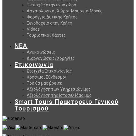
Περιοχές στην ενδοχώρα
Αρχαιολογικοί Χώροι-Μουσεία-Μονές
Φαράγγια Δυτικής Κρήτης
Ξενοδοχεία στην Κρήτη
Videos
Τουριστικοί Χάρτες
ΝΕΑ
Ανακοινώσεις
Διοργανώσεις/Χορηγίες
Επικοινωνία
Στοιχεία Επικοινωνίας
Χρήσιμοι Σύνδεσμοι
Που θα μας βρείτε
Αξιολόγηση των Υπηρεσιών μας
Αξιολόγηση της Ιστοσελίδας μας
Smart Tours-Πρακτορείο Γενικού
Τουρισμού