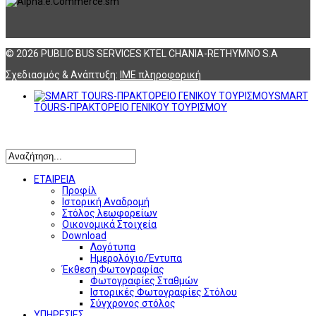
© 2026 PUBLIC BUS SERVICES KTEL CHANIA-RETHYMNO S.A
Σχεδιασμός & Ανάπτυξη:
ΙΜΕ πληροφορική
SMART
TOURS-ΠΡΑΚΤΟΡΕΙΟ ΓΕΝΙΚΟΥ ΤΟΥΡΙΣΜΟΥ
Αναζήτηση
ΕΤΑΙΡΕΙΑ
Προφίλ
Ιστορική Αναδρομή
Στόλος λεωφορείων
Οικονομικά Στοιχεία
Download
Λογότυπα
Ημερολόγιο/Έντυπα
Έκθεση Φωτογραφίας
Φωτογραφίες Σταθμών
Ιστορικές Φωτογραφίες Στόλου
Σύγχρονος στόλος
ΥΠΗΡΕΣΙΕΣ