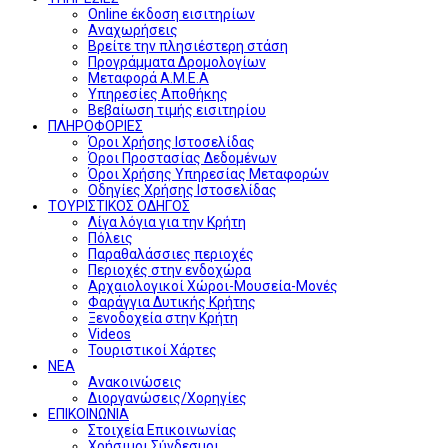
Online έκδοση εισιτηρίων
Αναχωρήσεις
Βρείτε την πλησιέστερη στάση
Προγράμματα Δρομολογίων
Μεταφορά Α.Μ.Ε.Α
Υπηρεσίες Αποθήκης
Βεβαίωση τιμής εισιτηρίου
ΠΛΗΡΟΦΟΡΙΕΣ
Όροι Χρήσης Ιστοσελίδας
Όροι Προστασίας Δεδομένων
Όροι Χρήσης Υπηρεσίας Μεταφορών
Οδηγίες Χρήσης Ιστοσελίδας
ΤΟΥΡΙΣΤΙΚΟΣ ΟΔΗΓΟΣ
Λίγα λόγια για την Κρήτη
Πόλεις
Παραθαλάσσιες περιοχές
Περιοχές στην ενδοχώρα
Αρχαιολογικοί Χώροι-Μουσεία-Μονές
Φαράγγια Δυτικής Κρήτης
Ξενοδοχεία στην Κρήτη
Videos
Τουριστικοί Χάρτες
ΝΕΑ
Ανακοινώσεις
Διοργανώσεις/Χορηγίες
ΕΠΙΚΟΙΝΩΝΙΑ
Στοιχεία Επικοινωνίας
Χρήσιμοι Σύνδεσμοι