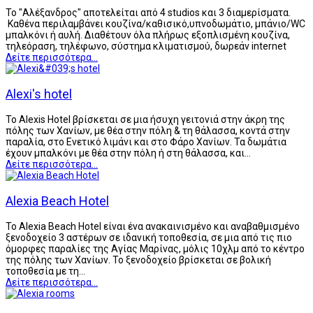
Το "Αλέξανδρος" αποτελείται από 4 studios και 3 διαμερίσματα.
Καθένα περιλαμβάνει κουζίνα/καθισικό,υπνοδωμάτιο, μπάνιο/WC
μπαλκόνι ή αυλή. Διαθέτουν όλα πλήρως εξοπλισμένη κουζίνα,
τηλεόραση, τηλέφωνο, σύστημα κλιματισμού, δωρεάν internet
Δείτε περισσότερα...
Alexi's hotel
Το Alexis Hotel βρίσκεται σε μια ήσυχη γειτονιά στην άκρη της
πόλης των Χανίων, με θέα στην πόλη & τη θάλασσα, κοντά στην
παραλία, στο Ενετικό λιμάνι και στο Φάρο Χανίων. Τα δωμάτια
έχουν μπαλκόνι με θέα στην πόλη ή στη θάλασσα, και…
Δείτε περισσότερα...
Alexia Beach Hotel
To Alexia Beach Hotel είναι ένα ανακαινισμένο και αναβαθμισμένο
ξενοδοχείο 3 αστέρων σε ιδανική τοποθεσία, σε μια από τις πιο
όμορφες παραλίες της Αγίας Μαρίνας, μόλις 10χλμ από το κέντρο
της πόλης των Χανίων. Το ξενοδοχείο βρίσκεται σε βολική
τοποθεσία με τη…
Δείτε περισσότερα...