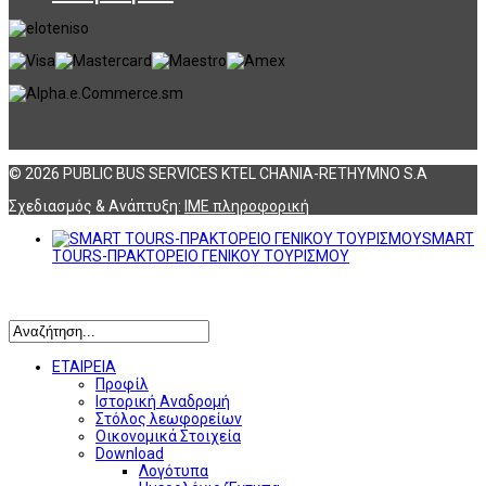
© 2026 PUBLIC BUS SERVICES KTEL CHANIA-RETHYMNO S.A
Σχεδιασμός & Ανάπτυξη:
ΙΜΕ πληροφορική
SMART
TOURS-ΠΡΑΚΤΟΡΕΙΟ ΓΕΝΙΚΟΥ ΤΟΥΡΙΣΜΟΥ
Αναζήτηση
ΕΤΑΙΡΕΙΑ
Προφίλ
Ιστορική Αναδρομή
Στόλος λεωφορείων
Οικονομικά Στοιχεία
Download
Λογότυπα