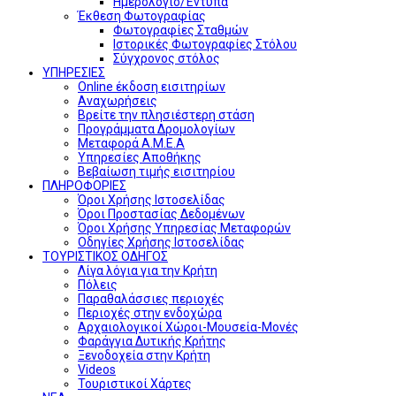
Ημερολόγιο/Έντυπα
Έκθεση Φωτογραφίας
Φωτογραφίες Σταθμών
Ιστορικές Φωτογραφίες Στόλου
Σύγχρονος στόλος
ΥΠΗΡΕΣΙΕΣ
Online έκδοση εισιτηρίων
Αναχωρήσεις
Βρείτε την πλησιέστερη στάση
Προγράμματα Δρομολογίων
Μεταφορά Α.Μ.Ε.Α
Υπηρεσίες Αποθήκης
Βεβαίωση τιμής εισιτηρίου
ΠΛΗΡΟΦΟΡΙΕΣ
Όροι Χρήσης Ιστοσελίδας
Όροι Προστασίας Δεδομένων
Όροι Χρήσης Υπηρεσίας Μεταφορών
Οδηγίες Χρήσης Ιστοσελίδας
ΤΟΥΡΙΣΤΙΚΟΣ ΟΔΗΓΟΣ
Λίγα λόγια για την Κρήτη
Πόλεις
Παραθαλάσσιες περιοχές
Περιοχές στην ενδοχώρα
Αρχαιολογικοί Χώροι-Μουσεία-Μονές
Φαράγγια Δυτικής Κρήτης
Ξενοδοχεία στην Κρήτη
Videos
Τουριστικοί Χάρτες