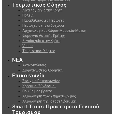
Τουριστικός Οδηγός
Λίγα λόγια για την Κρήτη
Πόλεις
Παραθαλάσσιες Περιοχές
Περιοχές στην ενδοχώρα
Αρχαιολογικοί Χώροι-Μουσεία-Μονές
Φαράγγια Δυτικής Κρήτης
Ξενοδοχεία στην Κρήτη
Videos
Τουριστικοί Χάρτες
ΝΕΑ
Ανακοινώσεις
Διοργανώσεις/Χορηγίες
Επικοινωνία
Στοιχεία Επικοινωνίας
Χρήσιμοι Σύνδεσμοι
Που θα μας βρείτε
Αξιολόγηση των Υπηρεσιών μας
Αξιολόγηση της Ιστοσελίδας μας
Smart Tours-Πρακτορείο Γενικού
Τουρισμού