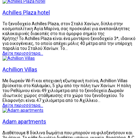
Achilles Plaza hotel
Το ξενοδοχείο Achilles Plaza, στον Σταλό Χανίων, δίπλα στην
κοσμοπολίτικη Αγία Μαρίνα, σας προσκαλεί για ανεπανάληπτες
καλοκαιρινές διακοπές στο πιο όμορφο σημείο της
Κρήτης! Το Achilles Plaza είναι ένα μοντέρνο ξενοδοχείο 3*, ιδανικό
για οικογένειες, το οποίο απέχει μόλις 40 μέτρα από την υπέροχη
παραλία του Σταλού Χανίων. Το…
Δείτε περισσότερα...
Achillion Villas
Με δωρεάν Wi-Fi και εποχιακή εξωτερική πισίνα, Achillion Villas
βρίσκεται στο Καλαμάκι, 5 χλμ από την πόλη των Χανίων. Η πόλη
του Ρεθύμνου είναι 49 χιλιόμετρα από το ξενοδοχείο.Δωρεάν
ιδιωτικός χώρος στάθμευσης στο χώρο του ξενοδοχείου. Το
Ελαφονήσι είναι 47 χιλιόμετρα από το Αχίλλειο…
Δείτε περισσότερα...
Adam apartments
Διαθέτουμε 8 δίκλινα δωμάτια που μπορούν να φιλοξενήσουν και
3ο άτομο. Το κάθε δωμάτιο διαθέτει μπάνιο, ψυγείο, βραστήρα, A.C.