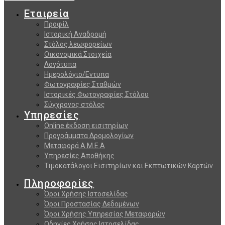
Εταιρεία
Προφίλ
Ιστορική Αναδρομή
Στόλος λεωφορείων
Οικονομικά Στοιχεία
Λογότυπα
Ημερολόγιο/Εντυπα
Φωτογραφίες Σταθμών
Ιστορικές Φωτογραφίες Στόλου
Σύγχρονος στόλος
Υπηρεσίες
Online έκδοση εισιτηρίων
Προγράμματα Δρομολογίων
Μεταφορά Α.Μ.Ε.Α
Υπηρεσίες Αποθήκης
Τιμοκατάλογοι Εισιτηρίων και Εκπτωτικών Καρτών
Πληροφορίες
Όροι Χρήσης Ιστοσελίδας
Όροι Προστασίας Δεδομένων
Όροι Χρήσης Υπηρεσίας Μεταφορών
Οδηγίες Χρήσης Ιστοσελίδας