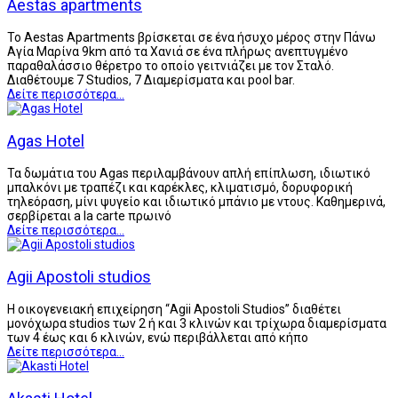
Aestas apartments
Το Aestas Apartments βρίσκεται σε ένα ήσυχο μέρος στην Πάνω
Αγία Μαρίνα 9km από τα Χανιά σε ένα πλήρως ανεπτυγμένο
παραθαλάσσιο θέρετρο το οποίο γειτνιάζει με τον Σταλό.
Διαθέτουμε 7 Studios, 7 Διαμερίσματα και pool bar.
Δείτε περισσότερα...
Agas Hotel
Τα δωμάτια του Agas περιλαμβάνουν απλή επίπλωση, ιδιωτικό
μπαλκόνι με τραπέζι και καρέκλες, κλιματισμό, δορυφορική
τηλεόραση, μίνι ψυγείο και ιδιωτικό μπάνιο με ντους. Καθημερινά,
σερβίρεται a la carte πρωινό
Δείτε περισσότερα...
Agii Apostoli studios
Η οικογενειακή επιχείρηση “Agii Apostoli Studios” διαθέτει
μονόχωρα studios των 2 ή και 3 κλινών και τρίχωρα διαμερίσματα
των 4 έως και 6 κλινών, ενώ περιβάλλεται από κήπο
Δείτε περισσότερα...