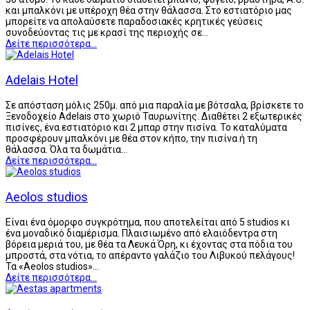
και μπαλκόνι με υπέροχη θέα στην θάλασσα. Στο εστιατόριο μας
μπορείτε να απολαύσετε παραδοσιακές κρητικές γεύσεις
συνοδεύοντας τις με κρασί της περιοχής σε…
Δείτε περισσότερα...
Adelais Hotel
Σε απόσταση μόλις 250μ. από μια παραλία με βότσαλα, βρίσκετε το
Ξενοδοχείο Adelais στο χωριό Ταυρωνίτης. Διαθέτει 2 εξωτερικές
πισίνες, ένα εστιατόριο και 2 μπαρ στην πισίνα. Το καταλύματα
προσφέρουν μπαλκόνι με θέα στον κήπο, την πισίνα ή τη
θάλασσα. Όλα τα δωμάτια…
Δείτε περισσότερα...
Aeolos studios
Είναι ένα όμορφο συγκρότημα, που αποτελείται από 5 studios κι
ένα μοναδικό διαμέρισμα. Πλαισιωμένο από ελαιόδεντρα στη
βόρεια μεριά του, με θέα τα Λευκά Όρη, κι έχοντας στα πόδια του
μπροστά, στα νότια, το απέραντο γαλάζιο του Λιβυκού πελάγους!
Τα «Aeolos studios»…
Δείτε περισσότερα...