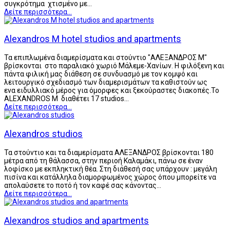
συγκρότημα χτισμένο με…
Δείτε περισσότερα...
Alexandros M hotel studios and apartments
Τα επιπλωμένα διαμερίσματα και στούντιο "ΑΛΕΞΑΝΔΡΟΣ Μ"
βρίσκονται στο παραλιακό χωριό Μάλεμε-Χανίων. Η φιλόξενη και
πάντα φιλική μας διάθεση σε συνδυασμό με τον κομψό και
λειτουργικό σχεδιασμό των διαμερισμάτων τα καθιστούν ως
ενα ειδυλλιακό μέρος για όμορφες και ξεκούραστες διακοπές.Το
ALEXANDROS M διαθέτει 17 studios…
Δείτε περισσότερα...
Alexandros studios
Τα στούντιο και τα διαμερίσματα ΑΛΕΞΑΝΔΡΟΣ βρίσκονται 180
μέτρα από τη θάλασσα, στην περιοή Καλαμάκι, πάνω σε έναν
λοφίσκο με εκπληκτική θέα. Στη διάθεσή σας υπάρχουν : μεγάλη
πισίνα και κατάλληλα διαμορφωμένος χώρος όπου μπορείτε να
απολαύσετε το ποτό ή τον καφέ σας κάνοντας…
Δείτε περισσότερα...
Alexandros studios and apartments