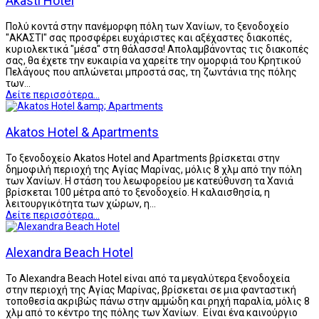
Akasti Hotel
Πολύ κοντά στην πανέμορφη πόλη των Χανίων, το ξενοδοχείο
"ΑΚΑΣΤΙ" σας προσφέρει ευχάριστες και αξέχαστες διακοπές,
κυριολεκτικά "μέσα" στη θάλασσα! Απολαμβάνοντας τις διακοπές
σας, θα έχετε την ευκαιρία να χαρείτε την ομορφιά του Κρητικού
Πελάγους που απλώνεται μπροστά σας, τη ζωντάνια της πόλης
των…
Δείτε περισσότερα...
Akatos Hotel & Apartments
Το ξενοδοχείο Akatos Hotel and Apartments βρίσκεται στην
δημοφιλή περιοχή της Αγίας Μαρίνας, μόλις 8 χλμ από την πόλη
των Χανίων. Η στάση του λεωφορείου με κατεύθυνση τα Χανιά
βρίσκεται 100 μέτρα από το ξενοδοχείο. Η καλαισθησία, η
λειτουργικότητα των χώρων, η…
Δείτε περισσότερα...
Alexandra Beach Hotel
Το Alexandra Beach Hotel είναι από τα μεγαλύτερα ξενοδοχεία
στην περιοχή της Αγίας Μαρίνας, βρίσκεται σε μια φανταστική
τοποθεσία ακριβώς πάνω στην αμμώδη και ρηχή παραλία, μόλις 8
χλμ από το κέντρο της πόλης των Χανίων. Είναι ένα καινούργιο