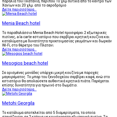
παραλία του Πλατανιά, περίπου 10 χλμ δυτικά από το κέντρο των
Χανίων και 20 χλμ. από το αεροδρόμιο
Δείτε περισσότερα...
Menia Beach hotel
Το παραθαλάσσιο Menia Beach Hotel προσφέρει 2 εξωτερικές
πισίνες, a la carte εστιατόριο που σερβίρει κρητική κουζίνα και
καταλύματα με δυνατότητα προετοιμασίας γευμάτων και δωρεάν
Wi-Fi, στο θέρετρο του Πλατανι
Δείτε περισσότερα...
Mesogios beach hotel
Σε ορισμένες μονάδες υπάρχει μικρή κουζίνα με παροχές
μαγειρέματος. Το μπαρ του ξενοδοχείου σερβίρει καφέ, ενώ στο
εστιατόριο θα απολαύσετε αυθεντικά κρητικά πιάτα. Παρέχεται
επίσης δυνατότητα για πρωινό στο δωμάτιο.
Δείτε περισσότερα...
Metohi Georgila
Το κατάλυμα αποτελείται από 5 διαμερίσματα, τα οποία
στεγάζονται σε 2 κτήρια με κοινόχρηστη εξωτερική πισίνα. Tα