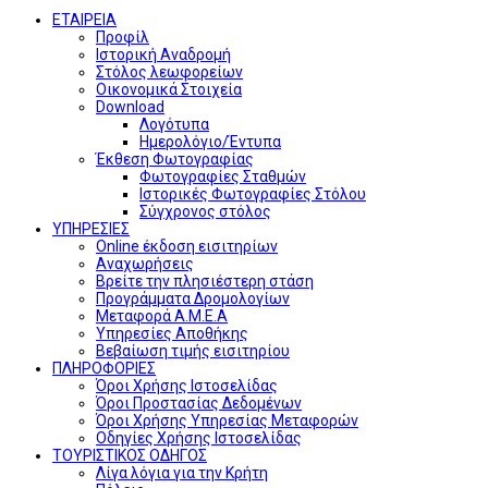
ΕΤΑΙΡΕΙΑ
Προφίλ
Ιστορική Αναδρομή
Στόλος λεωφορείων
Οικονομικά Στοιχεία
Download
Λογότυπα
Ημερολόγιο/Έντυπα
Έκθεση Φωτογραφίας
Φωτογραφίες Σταθμών
Ιστορικές Φωτογραφίες Στόλου
Σύγχρονος στόλος
ΥΠΗΡΕΣΙΕΣ
Online έκδοση εισιτηρίων
Αναχωρήσεις
Βρείτε την πλησιέστερη στάση
Προγράμματα Δρομολογίων
Μεταφορά Α.Μ.Ε.Α
Υπηρεσίες Αποθήκης
Βεβαίωση τιμής εισιτηρίου
ΠΛΗΡΟΦΟΡΙΕΣ
Όροι Χρήσης Ιστοσελίδας
Όροι Προστασίας Δεδομένων
Όροι Χρήσης Υπηρεσίας Μεταφορών
Οδηγίες Χρήσης Ιστοσελίδας
ΤΟΥΡΙΣΤΙΚΟΣ ΟΔΗΓΟΣ
Λίγα λόγια για την Κρήτη