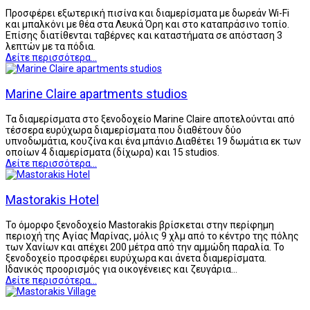
Προσφέρει εξωτερική πισίνα και διαμερίσματα με δωρεάν Wi-Fi
και μπαλκόνι με θέα στα Λευκά Όρη και στο καταπράσινο τοπίο.
Επίσης διατίθενται ταβέρνες και καταστήματα σε απόσταση 3
λεπτών με τα πόδια.
Δείτε περισσότερα...
Marine Claire apartments studios
Τα διαμερίσματα στο ξενοδοχείο Marine Claire αποτελούνται από
τέσσερα ευρύχωρα διαμερίσματα που διαθέτουν δύο
υπνοδωμάτια, κουζίνα και ένα μπάνιο.Διαθέτει 19 δωμάτια εκ των
οποίων 4 διαμερίσματα (δίχωρα) και 15 studios.
Δείτε περισσότερα...
Mastorakis Hotel
Το όμορφο ξενoδοχείο Mastorakis βρίσκεται στην περίφημη
περιοχή της Αγίας Μαρίνας, μόλις 9 χλμ από το κέντρο της πόλης
των Χανίων και απέχει 200 μέτρα από την αμμώδη παραλία. Το
ξενοδοχείο προσφέρει ευρύχωρα και άνετα διαμερίσματα.
Ιδανικός προορισμός για οικογένειες και ζευγάρια…
Δείτε περισσότερα...