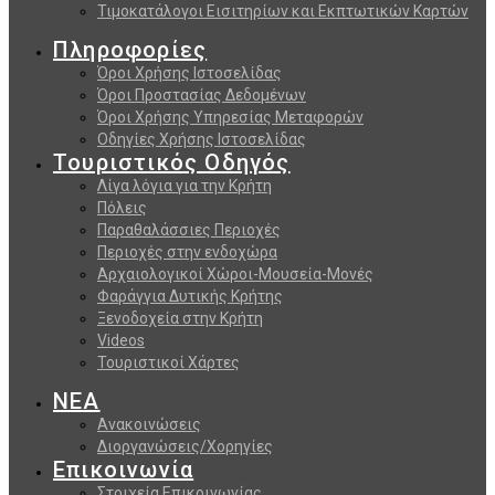
Τιμοκατάλογοι Εισιτηρίων και Εκπτωτικών Καρτών
Πληροφορίες
Όροι Χρήσης Ιστοσελίδας
Όροι Προστασίας Δεδομένων
Όροι Χρήσης Υπηρεσίας Μεταφορών
Οδηγίες Χρήσης Ιστοσελίδας
Τουριστικός Οδηγός
Λίγα λόγια για την Κρήτη
Πόλεις
Παραθαλάσσιες Περιοχές
Περιοχές στην ενδοχώρα
Αρχαιολογικοί Χώροι-Μουσεία-Μονές
Φαράγγια Δυτικής Κρήτης
Ξενοδοχεία στην Κρήτη
Videos
Τουριστικοί Χάρτες
ΝΕΑ
Ανακοινώσεις
Διοργανώσεις/Χορηγίες
Επικοινωνία
Στοιχεία Επικοινωνίας