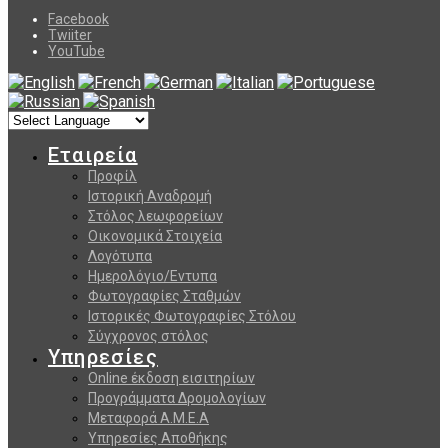
Facebook
Twiiter
YouTube
Εταιρεία
Προφίλ
Ιστορική Αναδρομή
Στόλος λεωφορείων
Οικονομικά Στοιχεία
Λογότυπα
Ημερολόγιο/Εντυπα
Φωτογραφίες Σταθμών
Ιστορικές Φωτογραφίες Στόλου
Σύγχρονος στόλος
Υπηρεσίες
Online έκδοση εισιτηρίων
Προγράμματα Δρομολογίων
Μεταφορά Α.Μ.Ε.Α
Υπηρεσίες Αποθήκης