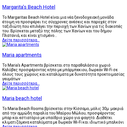
Margarita's Beach Hotel
Το Margaritas Beach Hotel είναι μια νέα ξενοδοχειακή μονάδα
έτοιμη να προσφέρει τις σύγχρονες ανέσεις και παροχές στον
ταξιδιώτη που επιλέγει την περιοχή των Χανίων για τις διακοπές
του. Βρίσκεται μεταξύ της πόλης των Χανίων και του δήμου
Πλατανιά, και είναι χτισμένο…
Δείτε περισσότερα...
Maria apartments
Το Maria's Apartments βρίσκεται στο παραθαλάσσιο χωριό
Καλύβες προσφέροντας κήπο με μπάρμπεκιου, δωρεάν Wi-Fi σε
όλους τους χώρους και καταλύματα με δυνατότητα προετοιμασίας
γευμάτων
Δείτε περισσότερα...
Maria beach hotel
Το Maria Beach Rooms βρίσκεται στην Κίσσαμο, μόλις 30μ. μακριά
από την αμμώδη παραλία του Μαύρου Μώλου, προσφέροντας
μπαρ και εστιατόριο με υπαίθριο χώρο για φαγητό. Διαθέτει
κλιματιζόμενα καταλύματα με δωρεάν Wi-Fi και ιδιωτικό μπαλκόνι
Δείτε περισσότερα...