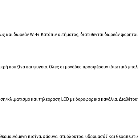
ς και δωρεάν Wi-Fi. Κατόπιν αιτήματος, διατίθενται δωρεάν φορητοί
μικρή κουζίνα και ψυγείο. Όλες οι μονάδες προσφέρουν ιδιωτικό μπαλ
ση/κλιματισμό και τηλεόραση LCD με δορυφορικά κανάλια. Διαθέτουν
θερμαινόμενη πισίνα, σάουνα, ατμόλουτρο, υδρομασάζ και θεραπευτικ