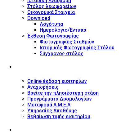
Ιστορική Αναδρομή
Στόλος λεωφορείων
Οικονομικά Στοιχεία
Download
Λογότυπα
Ημερολόγιο/Έντυπα
Έκθεση Φωτογραφίας
Φωτογραφίες Σταθμών
Ιστορικές Φωτογραφίες Στόλου
Σύγχρονος στόλος
ΥΠΗΡΕΣΙΕΣ
Online έκδοση εισιτηρίων
Αναχωρήσεις
Βρείτε την πλησιέστερη στάση
Προγράμματα Δρομολογίων
Μεταφορά Α.Μ.Ε.Α
Υπηρεσίες Αποθήκης
Βεβαίωση τιμής εισιτηρίου
ΠΛΗΡΟΦΟΡΙΕΣ