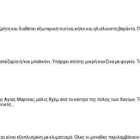
Κρήτη και διαθέτει εξωτερική πισίνα, κήπο και ηλιόλουστη βεράντα.
απεζαρία ή/και μπαλκόνι. Υπάρχει επίσης μικρή κουζίνα με ψυγείο. Το
ης Αγίας Μαρίνας, μόλις 8χλμ από το κέντρο της πόλης των Χανίων. Τ
ανικός…
αι είναι εξοπλισμένη με κλιματισμό. Όλες οι μονάδες περιλαμβάνουν