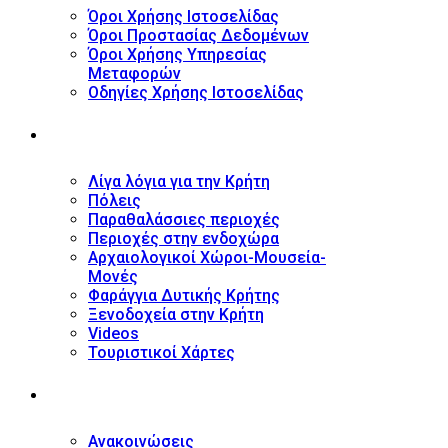
Όροι Χρήσης Ιστοσελίδας
Όροι Προστασίας Δεδομένων
Όροι Χρήσης Υπηρεσίας
Μεταφορών
Οδηγίες Χρήσης Ιστοσελίδας
ΤΟΥΡΙΣΤΙΚΟΣ ΟΔΗΓΟΣ
Λίγα λόγια για την Κρήτη
Πόλεις
Παραθαλάσσιες περιοχές
Περιοχές στην ενδοχώρα
Αρχαιολογικοί Χώροι-Μουσεία-
Μονές
Φαράγγια Δυτικής Κρήτης
Ξενοδοχεία στην Κρήτη
Videos
Τουριστικοί Χάρτες
ΝΕΑ
Ανακοινώσεις