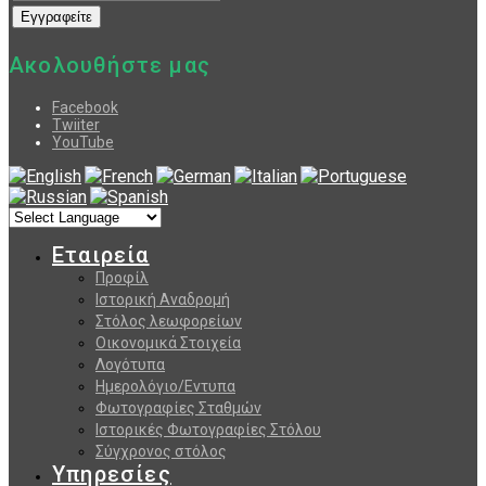
Ακολουθήστε μας
Facebook
Twiiter
YouTube
Εταιρεία
Προφίλ
Ιστορική Αναδρομή
Στόλος λεωφορείων
Οικονομικά Στοιχεία
Λογότυπα
Ημερολόγιο/Εντυπα
Φωτογραφίες Σταθμών
Ιστορικές Φωτογραφίες Στόλου
Σύγχρονος στόλος
Υπηρεσίες