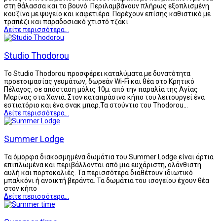
στη θάλασσα και το βουνό. Περιλαμβάνουν πλήρως εξοπλισμένη
κουζίνα με ψυγείο και καφετιέρα. Παρέχουν επίσης καθιστικό με
τραπέζι και παραδοσιακό χτιστό τζάκι
Δείτε περισσότερα...
Studio Thodorou
Το Studio Thodorou προσφέρει καταλύματα με δυνατότητα
προετοιμασίας γευμάτων, δωρεάν Wi-Fi και θέα στο Κρητικό
Πέλαγος, σε απόσταση μόλις 10μ. από την παραλία της Αγίας
Μαρίνας στα Χανιά. Στον καταπράσινο κήπο του λειτουργεί ένα
εστιατόριο και ένα σνακ μπαρ.Τα στούντιο του Thodorou…
Δείτε περισσότερα...
Summer Lodge
Τα όμορφα διακοσμημένα δωμάτια του Summer Lodge είναι άρτια
επιπλωμένα και περιβάλλονται από μια ευχάριστη, ολάνθιστη
αυλή και πορτοκαλιές. Τα περισσότερα διαθέτουν ιδιωτικό
μπαλκόνι ή ανοικτή βεράντα. Τα δωμάτια του ισογείου έχουν θέα
στον κήπο
Δείτε περισσότερα...