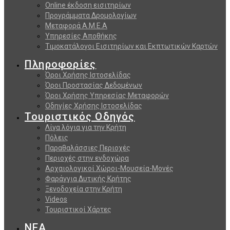
Online έκδοση εισιτηρίων
Προγράμματα Δρομολογίων
Μεταφορά Α.Μ.Ε.Α
Υπηρεσίες Αποθήκης
Τιμοκατάλογοι Εισιτηρίων και Εκπτωτικών Καρτών
Πληροφορίες
Όροι Χρήσης Ιστοσελίδας
Όροι Προστασίας Δεδομένων
Όροι Χρήσης Υπηρεσίας Μεταφορών
Οδηγίες Χρήσης Ιστοσελίδας
Τουριστικός Οδηγός
Λίγα λόγια για την Κρήτη
Πόλεις
Παραθαλάσσιες Περιοχές
Περιοχές στην ενδοχώρα
Αρχαιολογικοί Χώροι-Μουσεία-Μονές
Φαράγγια Δυτικής Κρήτης
Ξενοδοχεία στην Κρήτη
Videos
Τουριστικοί Χάρτες
ΝΕΑ