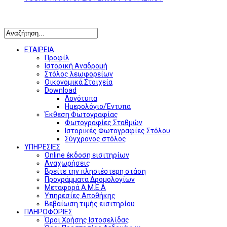
Αναζήτηση
ΕΤΑΙΡΕΙΑ
Προφίλ
Ιστορική Αναδρομή
Στόλος λεωφορείων
Οικονομικά Στοιχεία
Download
Λογότυπα
Ημερολόγιο/Έντυπα
Έκθεση Φωτογραφίας
Φωτογραφίες Σταθμών
Ιστορικές Φωτογραφίες Στόλου
Σύγχρονος στόλος
ΥΠΗΡΕΣΙΕΣ
Online έκδοση εισιτηρίων
Αναχωρήσεις
Βρείτε την πλησιέστερη στάση
Προγράμματα Δρομολογίων
Μεταφορά Α.Μ.Ε.Α
Υπηρεσίες Αποθήκης
Βεβαίωση τιμής εισιτηρίου
ΠΛΗΡΟΦΟΡΙΕΣ
Όροι Χρήσης Ιστοσελίδας