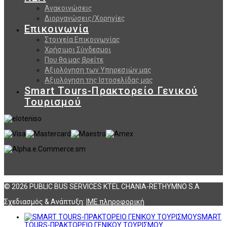
Ανακοινώσεις
Διοργανώσεις/Χορηγίες
Επικοινωνία
Στοιχεία Επικοινωνίας
Χρήσιμοι Σύνδεσμοι
Που θα μας βρείτε
Αξιολόγηση των Υπηρεσιών μας
Αξιολόγηση της Ιστοσελίδας μας
Smart Tours-Πρακτορείο Γενικού
Τουρισμού
© 2026 PUBLIC BUS SERVICES KTEL CHANIA-RETHYMNO S.A
Σχεδιασμός & Ανάπτυξη:
ΙΜΕ πληροφορική
SMART
TOURS-ΠΡΑΚΤΟΡΕΙΟ ΓΕΝΙΚΟΥ ΤΟΥΡΙΣΜΟΥ