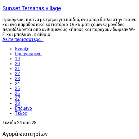
Sunset Tersanas village
Προσφέρει πισίνα με τμήμα για παιδιά, ένα μπαρ δίπλα στην πισίνα
και ένα παραδοσιακό εστιατόριο. Οι κλιματιζόμενες μονάδες
περιβάλλονται από ανθισμένους κήπους και παρέχουν δωρεάν Wi-
Fi και μπαλκόνι ή αίθριο.
Δείτε περισσότερα...
Έναρξη
Προηγούμενο
19
20
21
22
23
24
25
26
27
28
Επόμενο
Τέλος
Σελίδα 24 από 28
Αγορά εισιτηρίων