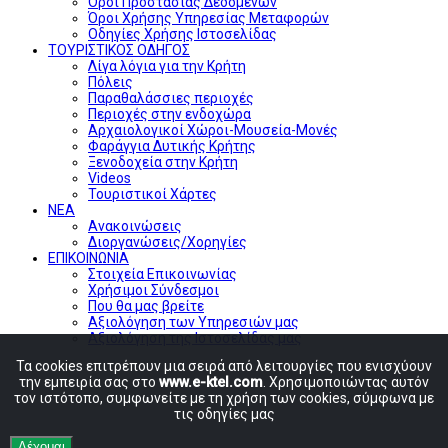
Όροι Προστασίας Δεδομένων
Όροι Χρήσης Υπηρεσίας Μεταφορών
Οδηγίες Χρήσης Ιστοσελίδας
ΤΟΥΡΙΣΤΙΚΟΣ ΟΔΗΓΟΣ
Λίγα λόγια για την Κρήτη
Πόλεις
Παραθαλάσσιες περιοχές
Περιοχές στην ενδοχώρα
Αρχαιολογικοί Χώροι-Μουσεία-Μονές
Φαράγγια Δυτικής Κρήτης
Ξενοδοχεία στην Κρήτη
Videos
Τουριστικοί Χάρτες
ΝΕΑ
Ανακοινώσεις
Διοργανώσεις/Χορηγίες
ΕΠΙΚΟΙΝΩΝΙΑ
Στοιχεία Επικοινωνίας
Χρήσιμοι Σύνδεσμοι
Που θα μας βρείτε
Αξιολόγηση των Υπηρεσιών μας
Αξιολόγηση της Ιστοσελίδας μας
Τα cookies επιτρέπουν μια σειρά από λειτουργίες που ενισχύουν
την εμπειρία σας στο
www.e-ktel.com
. Χρησιμοποιώντας αυτόν
τον ιστότοπο, συμφωνείτε με τη χρήση των cookies, σύμφωνα με
τις οδηγίες μας
Δέχομαι